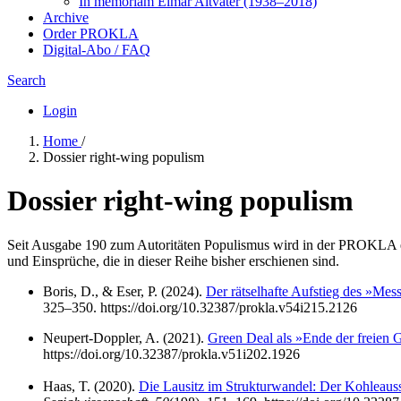
In me­mo­ri­am Elmar Altvater (1938–2018)
Archive
Order PROKLA
Digital-Abo / FAQ
Search
Login
Home
/
Dossier right-wing populism
Dossier right-wing populism
Seit Ausgabe 190 zum Autoritäten Populismus wird in der PROKLA ei
und Einsprüche, die in dieser Reihe bisher erschienen sind.
Boris, D., & Eser, P. (2024).
Der rätselhafte Aufstieg des »Mess
325–350. https://doi.org/10.32387/prokla.v54i215.2126
Neupert-Doppler, A. (2021).
Green Deal als »Ende der freien 
https://doi.org/10.32387/prokla.v51i202.1926
Haas, T. (2020).
Die Lausitz im Strukturwandel: Der Kohleaus