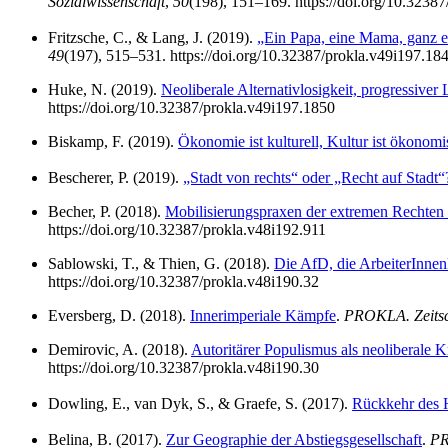
Sozialwissenschaft
,
50
(198), 151–169. https://doi.org/10.3238
Fritzsche, C., & Lang, J. (2019).
„Ein Papa, eine Mama, ganz ei
49
(197), 515–531. https://doi.org/10.32387/prokla.v49i197.18
Huke, N. (2019).
Neoliberale Alternativlosigkeit, progressiver
https://doi.org/10.32387/prokla.v49i197.1850
Biskamp, F. (2019).
Ökonomie ist kulturell, Kultur ist ökonomi
Bescherer, P. (2019).
„Stadt von rechts“ oder „Recht auf Stadt“
Becher, P. (2018).
Mobilisierungspraxen der extremen Rechten 
https://doi.org/10.32387/prokla.v48i192.911
Sablowski, T., & Thien, G. (2018).
Die AfD, die ArbeiterInnen
https://doi.org/10.32387/prokla.v48i190.32
Eversberg, D. (2018).
Innerimperiale Kämpfe
.
PROKLA. Zeitschr
Demirovic, A. (2018).
Autoritärer Populismus als neoliberale K
https://doi.org/10.32387/prokla.v48i190.30
Dowling, E., van Dyk, S., & Graefe, S. (2017).
Rückkehr des 
Belina, B. (2017).
Zur Geographie der Abstiegsgesellschaft
.
PR