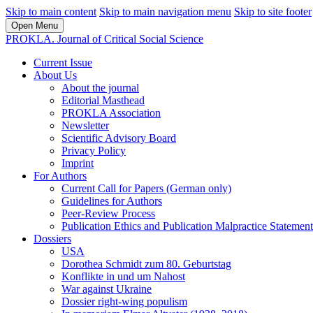
Skip to main content
Skip to main navigation menu
Skip to site footer
Open Menu
PROKLA. Journal of Critical Social Science
Current Issue
About Us
About the journal
Editorial Masthead
PROKLA Association
Newsletter
Scientific Advisory Board
Privacy Policy
Imprint
For Authors
Current Call for Papers (German only)
Guidelines for Authors
Peer-Review Process
Publication Ethics and Publication Malpractice Statement
Dossiers
USA
Dorothea Schmidt zum 80. Geburtstag
Konflikte in und um Nahost
War against Ukraine
Dossier right-wing populism