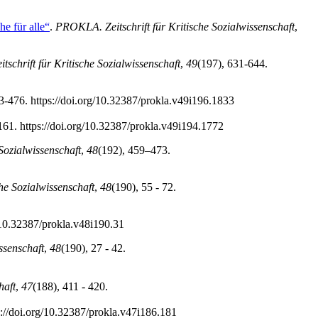
e für alle“
.
PROKLA. Zeitschrift für Kritische Sozialwissenschaft
,
schrift für Kritische Sozialwissenschaft
,
49
(197), 631-644.
3-476. https://doi.org/10.32387/prokla.v49i196.1833
161. https://doi.org/10.32387/prokla.v49i194.1772
Sozialwissenschaft
,
48
(192), 459–473.
he Sozialwissenschaft
,
48
(190), 55 - 72.
g/10.32387/prokla.v48i190.31
ssenschaft
,
48
(190), 27 - 42.
haft
,
47
(188), 411 - 420.
ps://doi.org/10.32387/prokla.v47i186.181