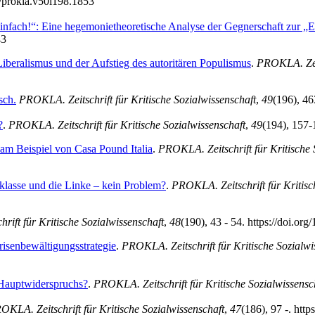
7/prokla.v50i198.1853
nfach!“: Eine hegemonietheoretische Analyse der Gegnerschaft zur „Eh
43
 Liberalismus und der Aufstieg des autoritären Populismus
.
PROKLA. Zeit
sch.
PROKLA. Zeitschrift für Kritische Sozialwissenschaft
,
49
(196), 46
?
.
PROKLA. Zeitschrift für Kritische Sozialwissenschaft
,
49
(194), 157-
am Beispiel von Casa Pound Italia
.
PROKLA. Zeitschrift für Kritische 
klasse und die Linke – kein Problem?
.
PROKLA. Zeitschrift für Kritisc
ift für Kritische Sozialwissenschaft
,
48
(190), 43 - 54. https://doi.or
risenbewältigungsstrategie
.
PROKLA. Zeitschrift für Kritische Sozialwi
Hauptwiderspruchs?
.
PROKLA. Zeitschrift für Kritische Sozialwissensc
OKLA. Zeitschrift für Kritische Sozialwissenschaft
,
47
(186), 97 -. htt