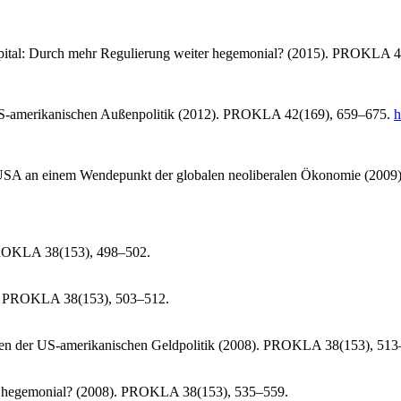
kapital: Durch mehr Regulierung weiter hegemonial? (2015). PROKLA 
US-amerikanischen Außenpolitik (2012). PROKLA 42(169), 659–675.
h
 USA an einem Wendepunkt der globalen neoliberalen Ökonomie (200
PROKLA 38(153), 498–502.
). PROKLA 38(153), 503–512.
nzen der US-amerikanischen Geldpolitik (2008). PROKLA 38(153), 513
ise hegemonial? (2008). PROKLA 38(153), 535–559.