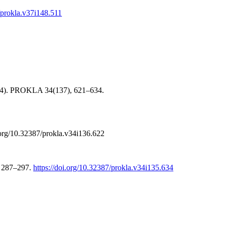
7/prokla.v37i148.511
004). PROKLA 34(137), 621–634.
org/10.32387/prokla.v34i136.622
, 287–297.
https://doi.org/10.32387/prokla.v34i135.634