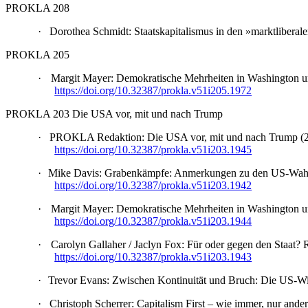
PROKLA 208
·
Dorothea Schmidt: Staatskapitalismus in den »marktliber
PROKLA 205
·
Margit Mayer: Demokratische Mehrheiten in Washington un
https://doi.org/10.32387/prokla.v51i205.1972
PROKLA 203 Die USA vor, mit und nach Trump
·
PROKLA Redaktion: Die USA vor, mit und nach Trump 
https://doi.org/10.32387/prokla.v51i203.1945
·
Mike Davis: Grabenkämpfe: Anmerkungen zu den US-Wah
https://doi.org/10.32387/prokla.v51i203.1942
·
Margit Mayer: Demokratische Mehrheiten in Washington u
https://doi.org/10.32387/prokla.v51i203.1944
·
Carolyn Gallaher / Jaclyn Fox: Für oder gegen den Staat?
https://doi.org/10.32387/prokla.v51i203.1943
·
Trevor Evans: Zwischen Kontinuität und Bruch: Die US-W
·
Christoph Scherrer: Capitalism First – wie immer, nur an