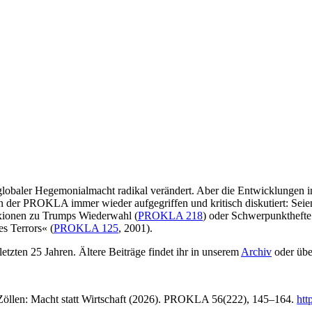
 globaler Hegemonialmacht radikal verändert. Aber die Entwicklungen i
 der PROKLA immer wieder aufgegriffen und kritisch diskutiert: Seien
lexionen zu Trumps Wiederwahl (
PROKLA 218
) oder Schwerpunkthefte
es Terrors« (
PROKLA 125
, 2001).
tzten 25 Jahren. Ältere Beiträge findet ihr in unserem
Archiv
oder übe
Zöllen: Macht statt Wirtschaft (2026). PROKLA 56(222), 145–164.
htt