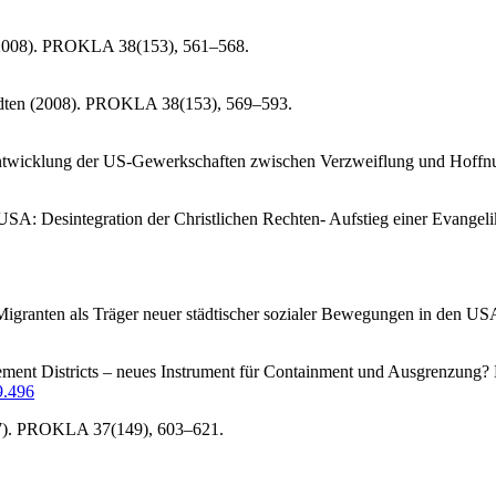
 (2008). PROKLA 38(153), 561–568.
tädten (2008). PROKLA 38(153), 569–593.
e Entwicklung der US-Gewerkschaften zwischen Verzweiflung und Hof
n USA: Desintegration der Christlichen Rechten- Aufstieg einer Evan
e Migranten als Träger neuer städtischer sozialer Bewegungen in den
ovement Districts – neues Instrument für Containment und Ausgrenzu
9.496
007). PROKLA 37(149), 603–621.