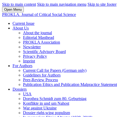
Skip to main content
Skip to main navigation menu
Skip to site footer
Open Menu
PROKLA. Journal of Critical Social Science
Current Issue
About Us
About the journal
Editorial Masthead
PROKLA Association
Newsletter
Scientific Advisory Board
Privacy Policy
Imprint
For Authors
Current Call for Papers (German only)
Guidelines for Authors
Peer-Review Process
Publication Ethics and Publication Malpractice Statement
Dossiers
USA
Dorothea Schmidt zum 80. Geburtstag
Konflikte in und um Nahost
War against Ukraine
Dossier right-wing populism