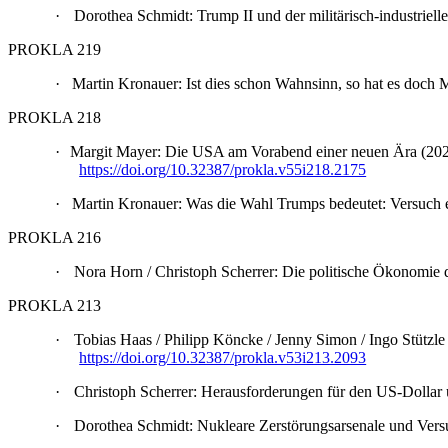
·
Dorothea Schmidt: Trump II und der militärisch-industr
PROKLA 219
·
Martin Kronauer: Ist dies schon Wahnsinn, so hat es doc
PROKLA 218
·
Margit Mayer: Die USA am Vorabend einer neuen Ära (2
https://doi.org/10.32387/prokla.v55i218.2175
·
Martin Kronauer: Was die Wahl Trumps bedeutet: Versuch 
PROKLA 216
·
Nora Horn / Christoph Scherrer: Die politische Ökonomi
PROKLA 213
·
Tobias Haas / Philipp Köncke / Jenny Simon / Ingo Stützl
https://doi.org/10.32387/prokla.v53i213.2093
·
Christoph Scherrer: Herausforderungen für den US-Doll
·
Dorothea Schmidt: Nukleare Zerstörungsarsenale und Ver