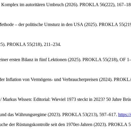
ielle Komplex im autoritären Umbruch (2026). PROKLA 56(222), 167–1
h Methode – der politische Umsturz in den USA (2025). PROKLA 55(2
025). PROKLA 55(218), 211–234.
einer ersten Bilanz in fünf Lektionen (2025). PROKLA 55(218), OF 1
e der Inflation von Vermögens- und Verbraucherpreisen (2024). PROK
e / Markus Wissen: Editorial: Wieviel 1973 steckt in 2023? 50 Jahre 
ar und das Währungsregime (2023). PROKLA 53(213), 597–617.
https:
suche der Rüstungskontrolle seit den 1970er-Jahren (2023). PROKLA 