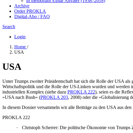
In me­mo­ri­am Elmar Altvater (1938–2018)
Archive
Order PROKLA
Digital-Abo / FAQ
Search
Login
Home
/
USA
USA
Unter Trumps zweiter Präsidentschaft hat sich die Rolle der USA als
Wirtschaftspolitik und die Rolle der US-Linken wurden und werden in
industriellen Komplex (siehe dazu
PROKLA 222
), seien es die Ref
»USA nach Bush« (
PROKLA 203
, 2008) oder die »Globalisierung d
In diesem Dossier versammeln wir alle Beiträge zu den USA aus den le
PROKLA 222
·
Christoph Scherrer: Die politische Ökonomie von Trumps 