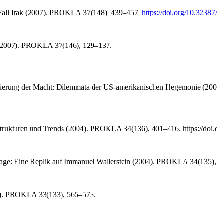
r Fall Irak (2007). PROKLA 37(148), 439–457.
https://doi.org/10.3238
 (2007). PROKLA 37(146), 129–137.
isierung der Macht: Dilemmata der US-amerikanischen Hegemonie (2
Strukturen und Trends (2004). PROKLA 34(136), 401–416. https://doi.
 Frage: Eine Replik auf Immanuel Wallerstein (2004). PROKLA 34(135)
03). PROKLA 33(133), 565–573.