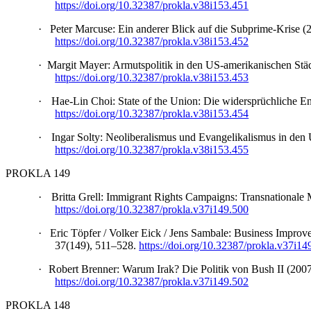
https://doi.org/10.32387/prokla.v38i153.451
·
Peter Marcuse: Ein anderer Blick auf die Subprime-Krise
https://doi.org/10.32387/prokla.v38i153.452
·
Margit Mayer: Armutspolitik in den US-amerikanischen S
https://doi.org/10.32387/prokla.v38i153.453
·
Hae-Lin Choi: State of the Union: Die widersprüchlich
https://doi.org/10.32387/prokla.v38i153.454
·
Ingar Solty: Neoliberalismus und Evangelikalismus in de
https://doi.org/10.32387/prokla.v38i153.455
PROKLA 149
·
Britta Grell: Immigrant Rights Campaigns: Transnational
https://doi.org/10.32387/prokla.v37i149.500
·
Eric Töpfer / Volker Eick / Jens Sambale: Business Impr
37(149), 511–528.
https://doi.org/10.32387/prokla.v37i14
·
Robert Brenner: Warum Irak? Die Politik von Bush II (2
https://doi.org/10.32387/prokla.v37i149.502
PROKLA 148