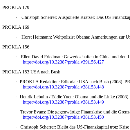
PROKLA 179
·
Christoph Scherrer: Auspolierte Kratzer: Das US-Finanz
PROKLA 169
·
Horst Heitmann: Weltpolizist Obama: Anmerkungen zur 
PROKLA 156
·
Ellen David Friedman: Gewerkschaften in China und den
https://doi.org/10.32387/prokla.v39i156.427
PROKLA 153 USA nach Bush
·
PROKLA Redaktion: Editorial: USA nach Bush (2008). 
https://doi.org/10.32387/prokla.v38i153.448
·
Henrik Lebuhn / Eddie Yuen: Obama und die Linke (2008
https://doi.org/10.32387/prokla.v38i153.449
·
Trevor Evans: Die gegenwärtige Finanzkrise und die Gre
https://doi.org/10.32387/prokla.v38i153.450
·
Christoph Scherrer: Bleibt das US-Finanzkapital trotz Kr