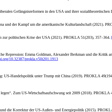
 liberalen Gefängnisreformen in den USA und ihrer sozialtheoretisch
ona und der Kampf um die amerikanische Kulturlandschaft (2021). P
esen zur politischen Krise der USA (2021). PROKLA 51(203), 357–364.
tliche Repression: Emma Goldman, Alexander Berkman und die Kritik a
doi.org/10.32387/prokla.v50i201.1913
lung: US-Handelspolitik unter Trump mit China (2019). PROKLA 49(19
u legen“. Zum US-Wirtschaftsaufschwung seit 2009 (2018). PROKLA 
 und die Korrektur der US-Außen- und Energiepolitik (2015). PROK