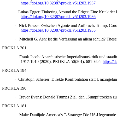
https://doi.org/10.32387/prokla.v51i203.1937
·
Lukas Egger: Tinkering Around the Edges: Eine Kritik der
https://doi.org/10.32387/prokla.v51i203.1936
·
Nick Prasse: Zwischen Agonie und Aufbruch: Trump, Cor
https://doi.org/10.32387/prokla.v51i203.1935
·
Mitchell G. Ash: Ist die Verfassung an allem schuld? Th
PROKLA 201
·
Frank Jacob: Anarchistische Imperialismuskritik und staa
1917-1919 (2020). PROKLA 50(201), 681–695.
https://
PROKLA 194
·
Christoph Scherrer: Direkte Konfrontation statt Umzinge
PROKLA 190
·
Trevor Evans: Donald Trumps Ziel, den „Sumpf trocken z
PROKLA 181
·
Malte Daniljuk: America’s T-Strategy: Die US-Hegemonie