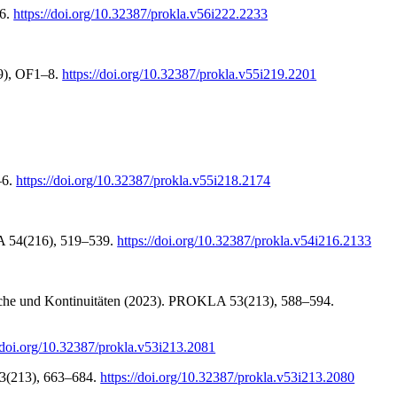
86.
https://doi.org/10.32387/prokla.v56i222.2233
19), OF1–8.
https://doi.org/10.32387/prokla.v55i219.2201
–6.
https://doi.org/10.32387/prokla.v55i218.2174
LA 54(216), 519–539.
https://doi.org/10.32387/prokla.v54i216.2133
Brüche und Kontinuitäten (2023). PROKLA 53(213), 588–594.
//doi.org/10.32387/prokla.v53i213.2081
53(213), 663–684.
https://doi.org/10.32387/prokla.v53i213.2080