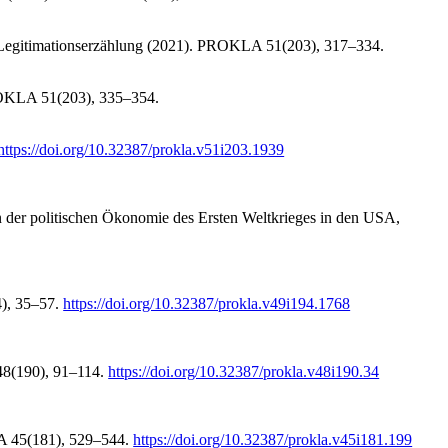
en Legitimationserzählung (2021). PROKLA 51(203), 317–334.
ROKLA 51(203), 335–354.
https://doi.org/10.32387/prokla.v51i203.1939
n der politischen Ökonomie des Ersten Weltkrieges in den USA,
4), 35–57.
https://doi.org/10.32387/prokla.v49i194.1768
48(190), 91–114.
https://doi.org/10.32387/prokla.v48i190.34
LA 45(181), 529–544.
https://doi.org/10.32387/prokla.v45i181.199