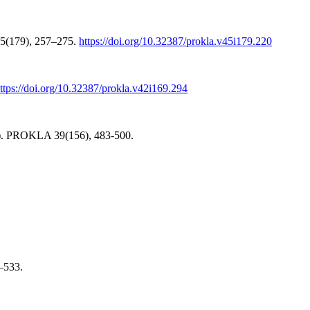
45(179), 257–275.
https://doi.org/10.32387/prokla.v45i179.220
ttps://doi.org/10.32387/prokla.v42i169.294
9). PROKLA 39(156), 483-500.
–533.