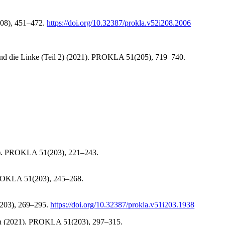
208), 451–472.
https://doi.org/10.32387/prokla.v52i208.2006
und die Linke (Teil 2) (2021). PROKLA 51(205), 719–740.
21). PROKLA 51(203), 221–243.
. PROKLA 51(203), 245–268.
(203), 269–295.
https://doi.org/10.32387/prokla.v51i203.1938
iden (2021). PROKLA 51(203), 297–315.