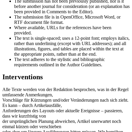
The submission has not been previously published, nor is it
before another journal for consideration (or an explanation has
been provided in Comments to the Editor).
The submission file is in OpenOffice, Microsoft Word, or
RTF document file format.
Where available, URLs for the references have been
provided.
The text is single-spaced; uses a 12-point font; employs italics,
rather than underlining (except with URL addresses); and all
illustrations, figures, and tables are placed within the text at
the appropriate points, rather than at the end.
The text adheres to the stylistic and bibliographic
requirements outlined in the Author Guidelines.
Interventions
Alle Texte werden von der Redaktion besprochen, was in der Regel
umfassende Anmerkungen,
Vorschläge für Kürzungen und/oder Veränderungen nach sich zieht.
Es kann – durch Artikelausfälle,
Anforderungen des Layouts oder aktuelle Ereignisse – passieren,
dass wir kurzfristig von
der ursprünglichen Planung abweichen, Artikel unerwartet noch
einmal kürzen oder verschieben
oder aber um längere Ausführungen bitten müssen. Wir bemühen