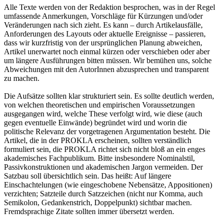
Alle Texte werden von der Redaktion besprochen, was in der Regel
umfassende Anmerkungen, Vorschläge für Kürzungen und/oder
Veränderungen nach sich zieht. Es kann – durch Artikelausfälle,
Anforderungen des Layouts oder aktuelle Ereignisse – passieren,
dass wir kurzfristig von der ursprünglichen Planung abweichen,
Artikel unerwartet noch einmal kürzen oder verschieben oder aber
um längere Ausführungen bitten müssen. Wir bemühen uns, solche
Abweichungen mit den AutorInnen abzusprechen und transparent
zu machen.
Die Aufsätze sollten klar strukturiert sein. Es sollte deutlich werden,
von welchen theoretischen und empirischen Voraussetzungen
ausgegangen wird, welche These verfolgt wird, wie diese (auch
gegen eventuelle Einwände) begründet wird und worin die
politische Relevanz der vorgetragenen Argumentation besteht. Die
Artikel, die in der PROKLA erscheinen, sollten verständlich
formuliert sein, die PROKLA richtet sich nicht bloß an ein enges
akademisches Fachpublikum. Bitte insbesondere Nominalstil,
Passivkonstruktionen und akademischen Jargon vermeiden. Der
Satzbau soll übersichtlich sein. Das heißt: Auf längere
Einschachtelungen (wie eingeschobene Nebensätze, Appositionen)
verzichten; Satzteile durch Satzzeichen (nicht nur Komma, auch
Semikolon, Gedankenstrich, Doppelpunkt) sichtbar machen.
Fremdsprachige Zitate sollten immer übersetzt werden.