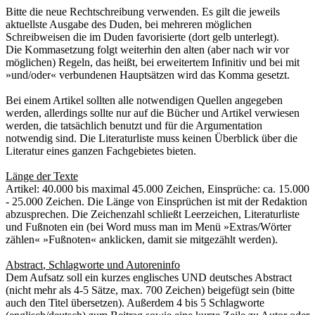
Bitte die neue Rechtschreibung verwenden. Es gilt die jeweils
aktuellste Ausgabe des Duden, bei mehreren möglichen
Schreibweisen die im Duden favorisierte (dort gelb unterlegt).
Die Kommasetzung folgt weiterhin den alten (aber nach wir vor
möglichen) Regeln, das heißt, bei erweitertem Infinitiv und bei mit
»und/oder« verbundenen Hauptsätzen wird das Komma gesetzt.
Bei einem Artikel sollten alle notwendigen Quellen angegeben
werden, allerdings sollte nur auf die Bücher und Artikel verwiesen
werden, die tatsächlich benutzt und für die Argumentation
notwendig sind. Die Literaturliste muss keinen Überblick über die
Literatur eines ganzen Fachgebietes bieten.
Länge der Texte
Artikel: 40.000 bis maximal 45.000 Zeichen, Einsprüche: ca. 15.000
- 25.000 Zeichen. Die Länge von Einsprüchen ist mit der Redaktion
abzusprechen. Die Zeichenzahl schließt Leerzeichen, Literaturliste
und Fußnoten ein (bei Word muss man im Menü »Extras/Wörter
zählen« »Fußnoten« anklicken, damit sie mitgezählt werden).
Abstract
, Schlagworte
und Autoreninfo
Dem Aufsatz soll ein kurzes
englisches
UND deutsches
Abstract
(nicht mehr als
4
-
5
Sätze, max. 700 Zeichen) beigefügt sein (bitte
auch den Titel übersetzen). Außerdem
4 bis 5
Schlagworte