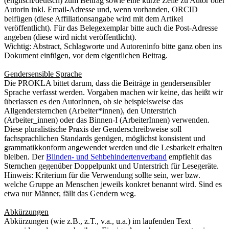
(englisch/deutsch) zum Beitrag sowie
eine
kurze Zeile zu Autor oder
Autorin inkl. Email-Adresse
und, wenn vorhanden, ORCID
beifügen (diese Affiliationsangabe wird mit dem Artikel
veröffentlicht). Für das Belegexemplar bitte auch die
Post-Adresse
angeben (diese wird nicht veröffentlicht).
Wichtig:
Abstract, Schlagworte und Autoreninfo bitte ganz oben ins
Dokument einfügen, vor dem eigentlichen Beitrag.
Gendersensible Sprache
Die PROKLA bittet darum, dass die Beiträge in gendersensibler
Sprache verfasst werden. Vorgaben machen wir keine, das heißt wir
überlassen es den AutorInnen, ob sie beispielsweise
das
Allgendersternchen (Arbeiter*innen),
den Unterstrich
(Arbeiter_innen) oder das Binnen-I (ArbeiterInnen)
verwenden
.
Diese
pluralistische Praxis der Genderschreibweise soll
fachsprachlichen Standards genügen, möglichst konsistent und
grammatikkonform angewendet werden und die Lesbarkeit erhalten
bleiben.
Der
Blinden- und Sehbehindertenverband
empfiehlt das
Sternchen gegenüber Doppelpunkt und Unterstrich für Lesegeräte.
Hinweis: Kriterium für die Verwendung sollte sein, wer bzw.
welche Gruppe an Menschen jeweils konkret benannt wird. Sind es
etwa nur Männer, fällt das
Gender
n weg.
Abkürzungen
Abkürzungen (wie z.B., z.T., v.a., u.a.) im laufenden Text