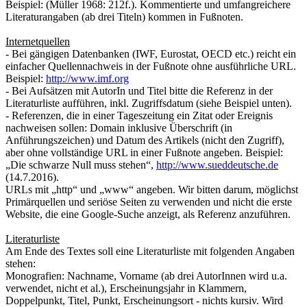
Beispiel: (Müller 1968: 212f.).
Kommentierte und umfangreichere
Literaturangaben (ab drei Titeln) kommen in
Fußnoten.
Internetquellen
- Bei gängigen Datenbanken (IWF, Eurostat, OECD etc.) reicht ein
einfacher Quellennachweis in der Fußnote ohne ausführliche URL.
Beispiel:
http://www.imf.org
- Bei Aufsätzen mit AutorIn und Titel
bitte
die Referenz in der
Literaturliste aufführen, inkl. Zugriffsdatum (siehe Beispiel unten).
- Referenzen, die in einer Tageszeitung ein Zitat oder Ereignis
nachweisen sollen: Domain inklusive Überschrift (in
Anführungszeichen) und Datum des Artikels (nicht den Zugriff),
aber ohne vollständige URL in einer Fußnote angeben.
Beispiel:
„Die schwarze Null muss stehen“,
http://www.sueddeutsche.de
(14.7.2016).
URLs mit „http“ und „www“ angeben. Wir bitten darum, möglichst
Primärquellen und seriöse Seiten zu verwenden und nicht die erste
Website, die eine Google-Suche anzeigt, als Referenz anzuführen.
Literaturliste
Am Ende des Textes soll eine Literaturliste mit folgenden Angaben
stehen:
Monografien: Nachname, Vorname (ab drei AutorInnen wird u.a.
verwendet, nicht et al.), Erscheinungsjahr in Klammern,
Doppelpunkt, Titel, Punkt, Erscheinungsort - nichts kursiv. Wird