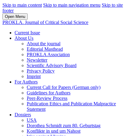
Skip to main content
Skip to main navigation menu
Skip to site
footer
Open Menu
PROKLA. Journal of Critical Social Science
Current Issue
About Us
About the journal
Editorial Masthead
PROKLA Association
Newsletter
Scientific Advisory Board
Privacy Policy
Imprint
For Authors
Current Call for Papers (German only)
Guidelines for Authors
Peer-Review Process
Publication Ethics and Publication Malpractice
Statement
Dossiers
USA
Dorothea Schmidt zum 80. Geburtstag
Konflikte in und um Nahost