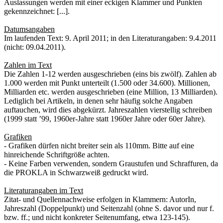
Auslassungen werden mit einer eckigen Klammer und Punkten
gekennzeichnet: [...].
Datumsangaben
Im laufenden Text: 9. April 2011; in den Literaturangaben: 9.4.2011
(nicht: 09.04.2011).
Zahlen im Text
Die Zahlen 1-12 werden ausgeschrieben (eins bis zwölf). Zahlen ab
1.000 werden mit Punkt unterteilt (1.500 oder 34.600). Millionen,
Milliarden etc. werden ausgeschrieben (eine Million, 13 Milliarden).
Lediglich bei Artikeln, in denen sehr häufig solche Angaben
auftauchen, wird dies abgekürzt. Jahreszahlen vierstellig schreiben
(1999 statt ’99, 1960er-Jahre statt 1960er Jahre oder 60er Jahre).
Grafiken
- Grafiken dürfen nicht breiter sein als 110mm. Bitte auf eine
hinreichende Schriftgröße achten.
- Keine Farben verwenden, sondern Graustufen und Schraffuren, da
die PROKLA in Schwarzweiß gedruckt wird.
Literaturangaben im Text
Zitat- und Quellennachweise erfolgen in Klammern: AutorIn,
Jahreszahl (Doppelpunkt) und Seitenzahl (ohne S. davor und nur f.
bzw. ff.; und nicht konkreter Seitenumfang, etwa 123-145).