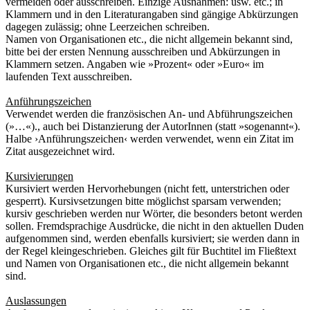
vermeiden oder ausschreiben
. Einzige Ausnahmen: usw. etc.
; in
Klammern und in den Literaturangaben sind
gängige Abkürzungen
dagegen zulässig; ohne Leerzeichen schreiben.
Namen von Organisationen etc., die nicht allgemein bekannt sind,
bitte bei der ersten Nennung ausschreiben und Abkürzungen in
Klammern setzen. Angaben wie »Prozent« oder »Euro« im
laufenden Text ausschreiben.
Anführungszeichen
Verwendet werden die
französischen
An- und Abführungszeichen
(
»
…
«
)., auch bei Distanzierung der AutorInnen (statt
»
sogenannt
«
).
Halbe
›
Anführungszeichen
‹
werden verwendet, wenn ein Zitat im
Zitat ausgezeichnet wird.
Kursivierungen
Kursiviert werden Hervorhebungen (nicht fett, unterstrichen oder
gesperrt). Kursivsetzungen bitte möglichst sparsam verwenden;
kursiv geschrieben werden nur Wörter, die besonders betont werden
sollen. Fremdsprachige Ausdrücke, die nicht in den aktuellen Duden
aufgenommen sind, werden ebenfalls kursiviert; sie werden dann in
der Regel kleingeschrieben. Gleiches gilt für Buchtitel im Fließtext
und Namen von Organisationen etc., die nicht allgemein bekannt
sind.
Auslassungen