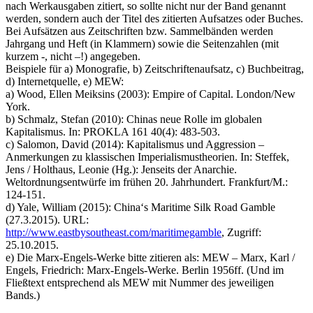
nach Werkausgaben zitiert, so sollte nicht nur der Band genannt
werden, sondern auch der Titel des zitierten Aufsatzes oder Buches.
Bei Aufsätzen aus Zeitschriften bzw. Sammelbänden werden
Jahrgang und Heft (in Klammern) sowie die Seitenzahlen (mit
kurzem -, nicht –!) angegeben.
Beispiele für a) Monografie, b) Zeitschriftenaufsatz, c) Buchbeitrag,
d) Internetquelle, e) MEW:
a) Wood, Ellen Meiksins (2003):
Empire of Capital
. London
/
New
York.
b) Schmalz, Stefan (2010): Chinas neue Rolle im globalen
Kapitalismus. In:
PROKLA 161
40(4): 483-503.
c) Salomon, David (2014): Kapitalismus und Aggression –
Anmerkungen zu klassischen Imperialismustheorien. In: Steffek,
Jens
/
Holthaus, Leonie (Hg.):
Jenseits der Anarchie.
Weltordnungsentwürfe im frühen 20. Jahrhundert
. Frankfurt/M
.
:
124-151.
d) Yale, William (2015): China‘s Maritime Silk Road Gamble
(27.3.2015). URL:
http://www.eastbysoutheast.com/maritimegamble
, Zugriff:
25.10.2015.
e) Die Marx-Engels-Werke bitte zitieren als: MEW – Marx, Karl /
Engels, Friedrich: Marx-Engels-Werke. Berlin 1956ff. (Und im
Fließtext entsprechend als MEW mit Nummer des jeweiligen
Bands.)