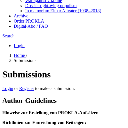
War against Ukraine
Dossier right-wing populism
In me­mo­ri­am Elmar Altvater (1938–2018)
Archive
Order PROKLA
Digital-Abo / FAQ
Search
Login
Home
/
Submissions
Submissions
Login
or
Register
to make a submission.
Author Guidelines
Hinweise zur Erstellung von PROKLA-Aufsätzen
Richtlinien zur Einreichung von Beiträgen: