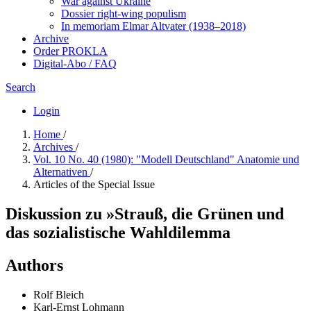
War against Ukraine
Dossier right-wing populism
In me­mo­ri­am Elmar Altvater (1938–2018)
Archive
Order PROKLA
Digital-Abo / FAQ
Search
Login
Home
/
Archives
/
Vol. 10 No. 40 (1980): "Modell Deutschland" Anatomie und
Alternativen
/
Articles of the Special Issue
Diskussion zu »Strauß, die Grünen und
das sozialistische Wahldilemma
Authors
Rolf Bleich
Karl-Ernst Lohmann