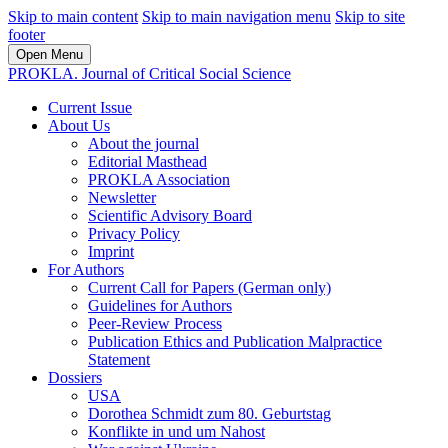
Skip to main content
Skip to main navigation menu
Skip to site
footer
Open Menu
PROKLA. Journal of Critical Social Science
Current Issue
About Us
About the journal
Editorial Masthead
PROKLA Association
Newsletter
Scientific Advisory Board
Privacy Policy
Imprint
For Authors
Current Call for Papers (German only)
Guidelines for Authors
Peer-Review Process
Publication Ethics and Publication Malpractice
Statement
Dossiers
USA
Dorothea Schmidt zum 80. Geburtstag
Konflikte in und um Nahost