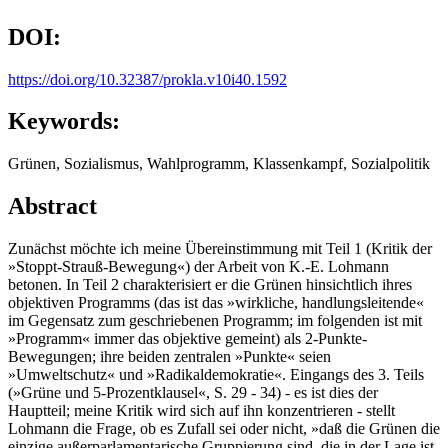
DOI:
https://doi.org/10.32387/prokla.v10i40.1592
Keywords:
Grünen, Sozialismus, Wahlprogramm, Klassenkampf, Sozialpolitik
Abstract
Zunächst möchte ich meine Übereinstimmung mit Teil 1 (Kritik der
»Stoppt-Strauß-Bewegung«) der Arbeit von K.-E. Lohmann
betonen. In Teil 2 charakterisiert er die Grünen hinsichtlich ihres
objektiven Programms (das ist das »wirkliche, handlungsleitende«
im Gegensatz zum geschriebenen Programm; im folgenden ist mit
»Programm« immer das objektive gemeint) als 2-Punkte-
Bewegungen; ihre beiden zentralen »Punkte« seien
»Umweltschutz« und »Radikaldemokratie«. Eingangs des 3. Teils
(»Grüne und 5-Prozentklausel«, S. 29 - 34) - es ist dies der
Hauptteil; meine Kritik wird sich auf ihn konzentrieren - stellt
Lohmann die Frage, ob es Zufall sei oder nicht, »daß die Grünen die
einzige außerparlamentarische Gruppierung sind, die in der Lage ist,