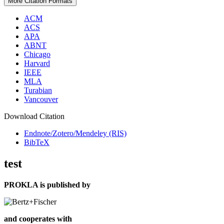
More Citation Formats
ACM
ACS
APA
ABNT
Chicago
Harvard
IEEE
MLA
Turabian
Vancouver
Download Citation
Endnote/Zotero/Mendeley (RIS)
BibTeX
test
PROKLA is published by
and cooperates with