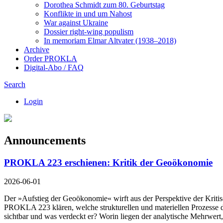
Dorothea Schmidt zum 80. Geburtstag
Konflikte in und um Nahost
War against Ukraine
Dossier right-wing populism
In me­mo­ri­am Elmar Altvater (1938–2018)
Archive
Order PROKLA
Digital-Abo / FAQ
Search
Login
Announcements
PROKLA 223 erschienen: Kritik der Geoökonomie
2026-06-01
Der »Aufstieg der Geoökonomie« wirft aus der Perspektive der Kriti
PROKLA 223 klären, welche strukturellen und materiellen Prozesse 
sichtbar und was verdeckt er? Worin liegen der analytische Mehrwert