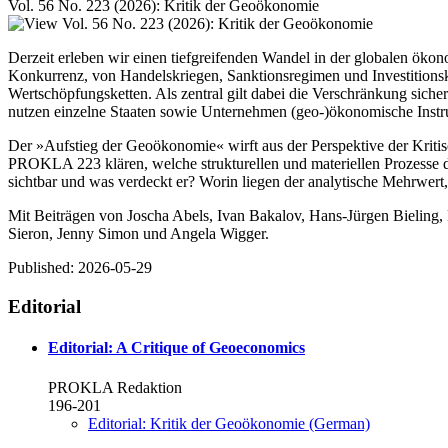
Vol. 56 No. 223 (2026): Kritik der Geoökonomie
Derzeit erleben wir einen tiefgreifenden Wandel in der globalen öko
Konkurrenz, von Handelskriegen, Sanktionsregimen und Investitionskon
Wertschöpfungsketten. Als zentral gilt dabei die Verschränkung sic
nutzen einzelne Staaten sowie Unternehmen (geo-)ökonomische Instru
Der »Aufstieg der Geoökonomie« wirft aus der Perspektive der Kriti
PROKLA 223 klären, welche strukturellen und materiellen Prozesse 
sichtbar und was verdeckt er? Worin liegen der analytische Mehrwert
Mit Beiträgen von Joscha Abels, Ivan Bakalov, Hans-Jürgen Bieling,
Sieron, Jenny Simon und Angela Wigger.
Published:
2026-05-29
Editorial
Editorial: A Critique of Geoeconomics
PROKLA Redaktion
196-201
Editorial: Kritik der Geoökonomie (German)