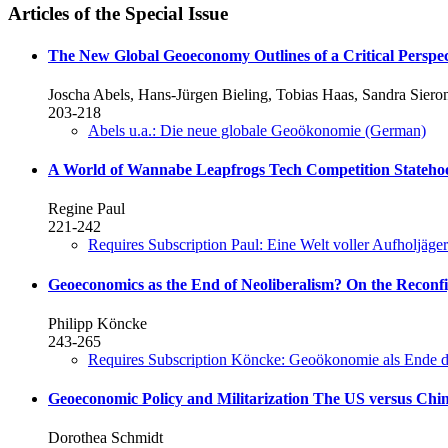
Articles of the Special Issue
The New Global Geoeconomy
Outlines of a Critical Perspe
Joscha Abels, Hans-Jürgen Bieling, Tobias Haas, Sandra Siero
203-218
Abels u.a.: Die neue globale Geoökonomie (German)
A World of Wannabe Leapfrogs
Tech Competition Statehoo
Regine Paul
221-242
Requires Subscription
Paul: Eine Welt voller Aufholjäge
Geoeconomics as the End of Neoliberalism?
On the Reconfi
Philipp Köncke
243-265
Requires Subscription
Köncke: Geoökonomie als Ende d
Geoeconomic Policy and Militarization
The US versus Chi
Dorothea Schmidt