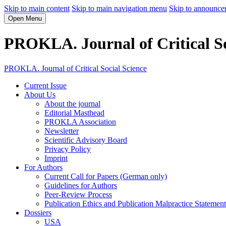
Skip to main content
Skip to main navigation menu
Skip to announce
Open Menu
PROKLA. Journal of Critical So
PROKLA. Journal of Critical Social Science
Current Issue
About Us
About the journal
Editorial Masthead
PROKLA Association
Newsletter
Scientific Advisory Board
Privacy Policy
Imprint
For Authors
Current Call for Papers (German only)
Guidelines for Authors
Peer-Review Process
Publication Ethics and Publication Malpractice Statement
Dossiers
USA