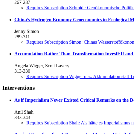
267-287
Requires Subscription
Schmidt: Geoökonomische Politik 
China’s Hydrogen Economy
Geoeconomics in Ecological M
Jenny Simon
289-311
Requires Subscription
Simon: Chinas Wasserstoffökono
Accumulation Rather Than Transformation
InvestEU and 
Angela Wigger, Scott Lavery
313-330
Requires Subscription
Wigger u.a.: Akkumulation statt 
Interventions
As if Imperialism Never Existed
Critical Remarks on the 
Anil Shah
333-343
Requires Subscription
Shah: Als hätte es Imperialismus