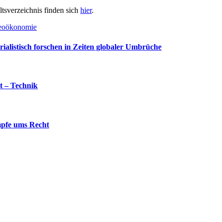
ltsverzeichnis finden sich
hier
.
Geoökonomie
alistisch forschen in Zeiten globaler Umbrüche
 – Technik
mpfe ums Recht