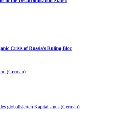
ns of the Decarbonisation State«
anic Crisis of Russia’s Ruling Bloc
ion (German)
des globalisierten Kapitalismus (German)