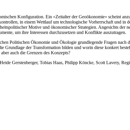
nomischen Konfiguration. Ein »Zeitalter der Geoökonomie« scheint anzub
trollen, in einem Wettlauf um technologische Vorherrschaft und in den
herheitspolitischer Motive und ökonomischer Strategien. Angesichts d
mente, um ihre Interessen durchzusetzen und Konflikte auszutragen.
schen Politischen Ökonomie und Ökologie grundlegende Fragen nach der
die Grundlage der Transformation bilden und worin diese konkret bes
, aber auch die Grenzen des Konzepts?
 Heide Gerstenberger, Tobias Haas, Philipp Köncke, Scott Lavery, Regi