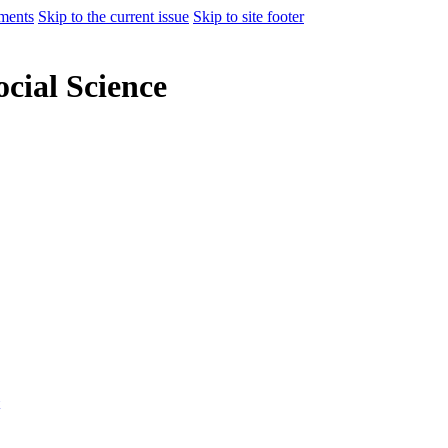
ments
Skip to the current issue
Skip to site footer
cial Science