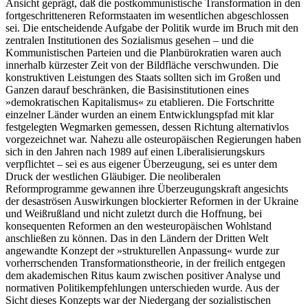
Ansicht geprägt, daß die postkommunistische Transformation in den
fortgeschritteneren Reformstaaten im wesentlichen abgeschlossen
sei. Die entscheidende Aufgabe der Politik wurde im Bruch mit den
zentralen Institutionen des Sozialismus gesehen – und die
Kommunistischen Parteien und die Planbürokratien waren auch
innerhalb kürzester Zeit von der Bildfläche verschwunden. Die
konstruktiven Leistungen des Staats sollten sich im Großen und
Ganzen darauf beschränken, die Basisinstitutionen eines
»demokratischen Kapitalismus« zu etablieren. Die Fortschritte
einzelner Länder wurden an einem Entwicklungspfad mit klar
festgelegten Wegmarken gemessen, dessen Richtung alternativlos
vorgezeichnet war. Nahezu alle osteuropäischen Regierungen haben
sich in den Jahren nach 1989 auf einen Liberalisierungskurs
verpflichtet – sei es aus eigener Überzeugung, sei es unter dem
Druck der westlichen Gläubiger. Die neoliberalen
Reformprogramme gewannen ihre Überzeugungskraft angesichts
der desaströsen Auswirkungen blockierter Reformen in der Ukraine
und Weißrußland und nicht zuletzt durch die Hoffnung, bei
konsequenten Reformen an den westeuropäischen Wohlstand
anschließen zu können. Das in den Ländern der Dritten Welt
angewandte Konzept der »strukturellen Anpassung« wurde zur
vorherrschenden Transformationstheorie, in der freilich entgegen
dem akademischen Ritus kaum zwischen positiver Analyse und
normativen Politikempfehlungen unterschieden wurde. Aus der
Sicht dieses Konzepts war der Niedergang der sozialistischen