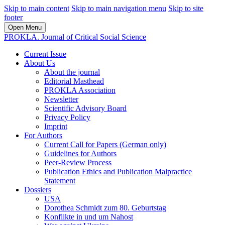
Skip to main content
Skip to main navigation menu
Skip to site
footer
Open Menu
PROKLA. Journal of Critical Social Science
Current Issue
About Us
About the journal
Editorial Masthead
PROKLA Association
Newsletter
Scientific Advisory Board
Privacy Policy
Imprint
For Authors
Current Call for Papers (German only)
Guidelines for Authors
Peer-Review Process
Publication Ethics and Publication Malpractice
Statement
Dossiers
USA
Dorothea Schmidt zum 80. Geburtstag
Konflikte in und um Nahost