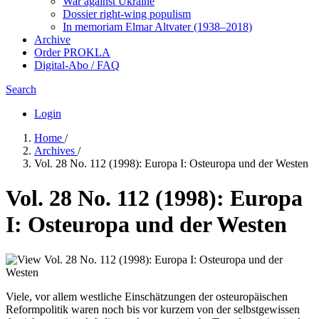
War against Ukraine
Dossier right-wing populism
In me­mo­ri­am Elmar Altvater (1938–2018)
Archive
Order PROKLA
Digital-Abo / FAQ
Search
Login
Home
/
Archives
/
Vol. 28 No. 112 (1998): Europa I: Osteuropa und der Westen
Vol. 28 No. 112 (1998): Europa
I: Osteuropa und der Westen
Viele, vor allem westliche Einschätzungen der osteuropäischen
Reformpolitik waren noch bis vor kurzem von der selbstgewissen