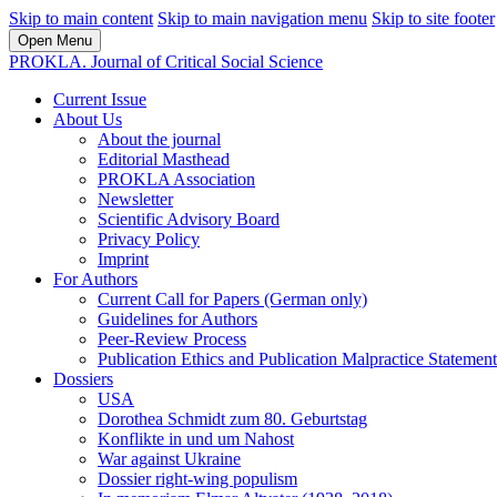
Skip to main content
Skip to main navigation menu
Skip to site footer
Open Menu
PROKLA. Journal of Critical Social Science
Current Issue
About Us
About the journal
Editorial Masthead
PROKLA Association
Newsletter
Scientific Advisory Board
Privacy Policy
Imprint
For Authors
Current Call for Papers (German only)
Guidelines for Authors
Peer-Review Process
Publication Ethics and Publication Malpractice Statement
Dossiers
USA
Dorothea Schmidt zum 80. Geburtstag
Konflikte in und um Nahost
War against Ukraine
Dossier right-wing populism