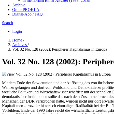
In me­mo­ri­am Elmar Altvater (1938–2018)
Archive
Order PROKLA
Digital-Abo / FAQ
Search
Login
Home
/
Archives
/
Vol. 32 No. 128 (2002): Peripherer Kapitalismus in Europa
Vol. 32 No. 128 (2002): Periphe
Mit dem Ende der Sowjetunion und der Auflösung des von ihr beherrsch
Welt zu gelangen und dort von Wohlstand und Demokratie zu profitier
westliche Politiker und Wirtschaftswissenschaftler: mit der schnellen
demokratischer Institutionen sollte das nach dem Zusammenbruch des 
Menschen der DDR versprochen hatte, wurden nicht nur dort erwartet
Kapitalismen - trotz der historisch einmaligen Radikalität bei der E
Vorbildern. Ende der 1990 Jahre reicht die wirtschaftliche Leistungs