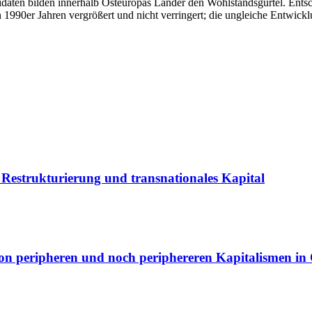
daten bilden innerhalb Osteuropas Länder den Wohlstandsgürtel. Entsch
90er Jahren vergrößert und nicht verringert; die ungleiche Entwicklun
 Restrukturierung und transnationales Kapital
on peripheren und noch periphereren Kapitalismen in