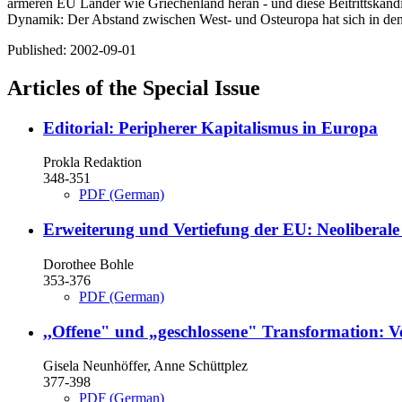
ärmeren EU Länder wie Griechenland heran - und diese Beitrittskandi
Dynamik: Der Abstand zwischen West- und Osteuropa hat sich in den 19
Published:
2002-09-01
Articles of the Special Issue
Editorial: Peripherer Kapitalismus in Europa
Prokla Redaktion
348-351
PDF (German)
Erweiterung und Vertiefung der EU:
Neoliberale
Dorothee Bohle
353-376
PDF (German)
,,Offene" und „geschlossene" Transformation:
V
Gisela Neunhöffer, Anne Schüttplez
377-398
PDF (German)