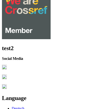
test2
Social Media
Language
Deutsch