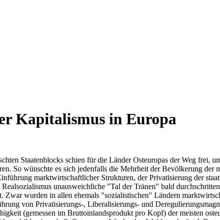
rer Kapitalismus in Europa
ten Staatenblocks schien für die Länder Osteuropas der Weg frei, um aus
en. So wünschte es sich jedenfalls die Mehrheit der Bevölkerung der 
 Einführung marktwirtschaftlicher Strukturen, der Privatisierung der st
Realsozialismus unausweichliche "Tal der Tränen" bald durchschritten
. Zwar wurden in allen ehemals "sozialistischen" Ländern marktwirtsc
inführung von Privatisierungs-, Liberalisierungs- und Deregulierungsm
fähigkeit (gemessen im Bruttoinlandsprodukt pro Kopf) der meisten oste