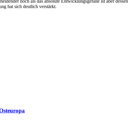
eidender noch als das absolute Entwicklungsgefälle ist aber dessen
g hat sich deutlich verstärkt.
 Osteuropa