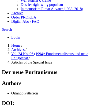
War against Ukraine
Dossier right-wing populism
In me­mo­ri­am Elmar Altvater (1938–2018)
Archive
Order PROKLA
Digital-Abo / FAQ
Search
Login
Home
/
Archives
/
Vol. 24 No. 96 (1994): Fundamentalismus und neue
Religiosität
/
Articles of the Special Issue
Der neue Puritanismus
Authors
Orlando Patterson
DOI: