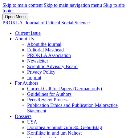
Skip to main content
Skip to main navigation menu
Skip to site
footer
Open Menu
PROKLA. Journal of Critical Social Science
Current Issue
About Us
About the journal
Editorial Masthead
PROKLA Association
Newsletter
Scientific Advisory Board
Privacy Policy
Imprint
For Authors
Current Call for Papers (German only)
Guidelines for Authors
Peer-Review Process
Publication Ethics and Publication Malpractice
Statement
Dossiers
USA
Dorothea Schmidt zum 80. Geburtstag
Konflikte in und um Nahost