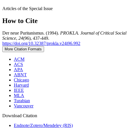
Articles of the Special Issue
How to Cite
Der neue Puritanismus. (1994).
PROKLA. Journal of Critical Social
Science
,
24
(96), 437-449.
https://doi.org/10.32387/prokla.v24i96.992
More Citation Formats
ACM
ACS
APA
ABNT
Chicago
Harvard
IEEE
MLA
Turabian
Vancouver
Download Citation
Endnote/Zotero/Mendeley (RIS)