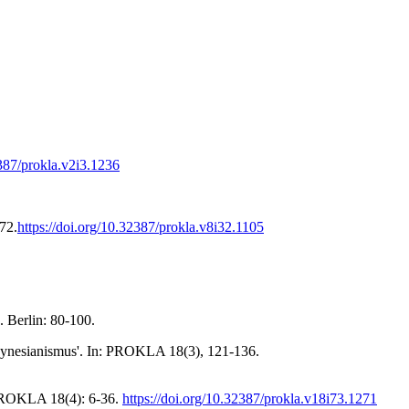
2387/prokla.v2i3.1236
72.
https://doi.org/10.32387/prokla.v8i32.1105
. Berlin: 80-100.
m Keynesianismus'. In: PROKLA 18(3), 121-136.
 PROKLA 18(4): 6-36.
https://doi.org/10.32387/prokla.v18i73.1271