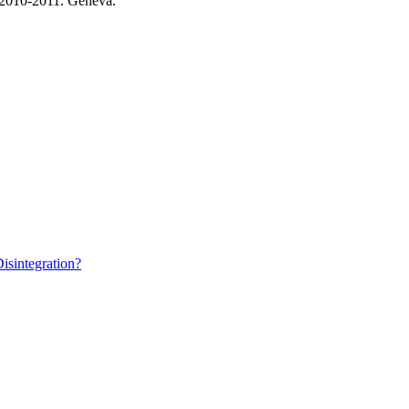
 2010-2011. Geneva.
isintegration?