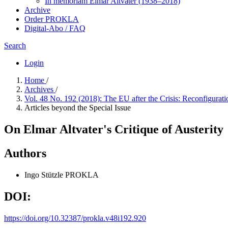
In me­mo­ri­am Elmar Altvater (1938–2018)
Archive
Order PROKLA
Digital-Abo / FAQ
Search
Login
Home
/
Archives
/
Vol. 48 No. 192 (2018): The EU after the Crisis: Reconfigurati
Articles beyond the Special Issue
On Elmar Altvater's Critique of Austerity
Authors
Ingo Stützle
PROKLA
DOI:
https://doi.org/10.32387/prokla.v48i192.920