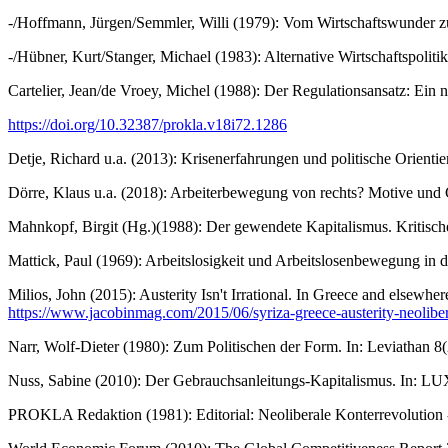
-/Hoffmann, Jürgen/Semmler, Willi (1979): Vom Wirtschaftswunder zur
-/Hübner, Kurt/Stanger, Michael (1983): Alternative Wirtschaftspolit
Cartelier, Jean/de Vroey, Michel (1988): Der Regulationsansatz: Ei
https://doi.org/10.32387/prokla.v18i72.1286
Detje, Richard u.a. (2013): Krisenerfahrungen und politische Orient
Dörre, Klaus u.a. (2018): Arbeiterbewegung von rechts? Motive und G
Mahnkopf, Birgit (Hg.)(1988): Der gewendete Kapitalismus. Kritisc
Mattick, Paul (1969): Arbeitslosigkeit und Arbeitslosenbewegung in
Milios, John (2015): Austerity Isn't Irrational. In Greece and elsewhere
https://www.jacobinmag.com/2015/06/syriza-greece-austerity-neolibera
Narr, Wolf-Dieter (1980): Zum Politischen der Form. In: Leviathan 8(
Nuss, Sabine (2010): Der Gebrauchsanleitungs-Kapitalismus. In:
PROKLA Redaktion (1981): Editorial: Neoliberale Konterrevolution