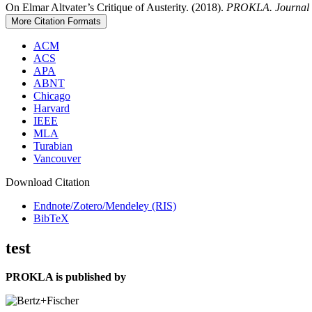
On Elmar Altvater’s Critique of Austerity. (2018).
PROKLA. Journal of
More Citation Formats
ACM
ACS
APA
ABNT
Chicago
Harvard
IEEE
MLA
Turabian
Vancouver
Download Citation
Endnote/Zotero/Mendeley (RIS)
BibTeX
test
PROKLA is published by