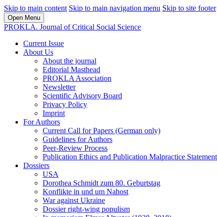
Skip to main content
Skip to main navigation menu
Skip to site footer
Open Menu
PROKLA. Journal of Critical Social Science
Current Issue
About Us
About the journal
Editorial Masthead
PROKLA Association
Newsletter
Scientific Advisory Board
Privacy Policy
Imprint
For Authors
Current Call for Papers (German only)
Guidelines for Authors
Peer-Review Process
Publication Ethics and Publication Malpractice Statement
Dossiers
USA
Dorothea Schmidt zum 80. Geburtstag
Konflikte in und um Nahost
War against Ukraine
Dossier right-wing populism