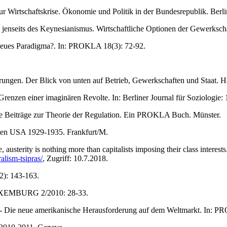
 Wirtschaftskrise. Ökonomie und Politik in der Bundesrepublik. Berli
ik jenseits des Keynesianismus. Wirtschaftliche Optionen der Gewerksc
n neues Paradigma?. In: PROKLA 18(3): 72-92.
ierungen. Der Blick von unten auf Betrieb, Gewerkschaften und Staat. 
renzen einer imaginären Revolte. In: Berliner Journal für Soziologie:
he Beiträge zur Theorie der Regulation. Ein PROKLA Buch. Münster.
 den USA 1929-1935. Frankfurt/M.
, austerity is nothing more than capitalists imposing their class interes
lism-tsipras/
, Zugriff: 10.7.2018.
2): 143-163.
 LUXEMBURG 2/2010: 28-33.
 - Die neue amerikanische Herausforderung auf dem Weltmarkt. In: P