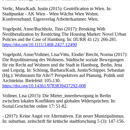
Verlic, Mara/Kadi, Justin (2015): Gentrification in Wien. In:
Stadtpunkte - AK Wien - Wien Wächst Wien Wohnt.
Konferenzband, Eigenverlag Arbeiterkammer. Wien.
Vogelpohl, Anne/Buchholz, Tino (2017): Breaking With
Neoliberalization by Restricting The Housing Market: Novel Urban
Policies and the Case of Hamburg. In: IJURR 41 (2): 266-281.
https://doi.org/10.1111/1468-2427.12490
Vogelpohl, Anne/Vollmer, Lisa/Vittu, Elodie/ Brecht, Norma (2017):
Die Repolitisierung des Wohnens. Städtische soziale Bewegungen
für ein Recht auf Wohnen und die Stadt in Hamburg, Berlin, Jena
und Leipzig. In: Schönig, Barbara/Kadi, Justin/Schipper, Sebastian
(Hg.): Wohnraum für Alle?! Perspektiven auf Planung, Politik und
Architektur. Bielefeld: 105-130.
https://doi.org/10.14361/9783839437292-008
Vollmer, Lisa (2015): Die Mieter_innenbewegung in Berlin
zwischen lokalen Konflikten und globalen Widersprüchen. In:
Sozial.Geschichte online 17: 51-82.
- (2017): Keine Angst vor Alternativen. Ein neuer Munizipalismus.
In: suburban. zeitschrift für kritische stadtforschung 5 (3): 147-156.