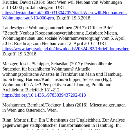
Krutzler, David (2016): Stadt Wien will Neubau von Wohnungen
auf 13.000 pro Jahr steigern. URL:
https://derstandard.at/2000031304705/Stadt-Wien-will-Neubau-von-
Wohnungen-auf-13-000-pro
, Zugriff: 19.3.2018.
Landeseigene Wohnungsunternehmen (2017): Offener Brief
"Betreff: Neubau Kooperationsvereinbarung ,Leistbare Mieten,
Wohnungsneubau und soziale Wohnraumversorgung' vom 5. April
2017, Roadmap zum Neubau vom 12. April 2016". URL:
https://www.tagesspiegel.de/downloads/20324282/1/brief_lompscher.
Zugriff: 19.3.2018.
Metzger, Joscha/Schipper, Sebastian (2017): Postneoliberale
Strategien für bezahlbaren Wohnraum? Aktuelle
wohnungspolitische Ansätze in Frankfurt am Main und Hamburg.
In: Schönig, Barbara/Kadi, Justin/Schipper, Sebastian (Hg.):
Wohnraum für Alle?! Perspektiven auf Planung, Politik und
Architektur. Bielefeld: 181-212.
https://doi.org/10.14361/9783839437292-013
Moshammer, Bernhard/Tockner, Lukas (2016): Mietensteigerungen
in Wien und Österreich. Wien.
Rinn, Moritz (i.E.): Ein Urbanismus der Ungleichheit. Zur Analyse
gegenwärtiger stadtpolitischer Transformationen in Hamburg. In: