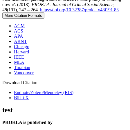
down?. (2018).
PROKLA. Journal of Critical Social Science
,
48
(191), 247 – 264.
https://doi.org/10.32387/prokla.v48i191.83
More Citation Formats
ACM
ACS
APA
ABNT
Chicago
Harvard
IEEE
MLA
Turabian
Vancouver
Download Citation
Endnote/Zotero/Mendeley (RIS)
BibTeX
test
PROKLA is published by