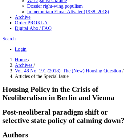
War against Ukraine
Dossier right-wing populism
In me­mo­ri­am Elmar Altvater (1938–2018)
Archive
Order PROKLA
Digital-Abo / FAQ
Search
Login
Home
/
Archives
/
Vol. 48 No. 191 (2018): The (New) Housing Question
/
Articles of the Special Issue
Housing Policy in the Crisis of
Neoliberalism in Berlin and Vienna
Post-neoliberal paradigm shift or
selective state policy of calming down?
Authors