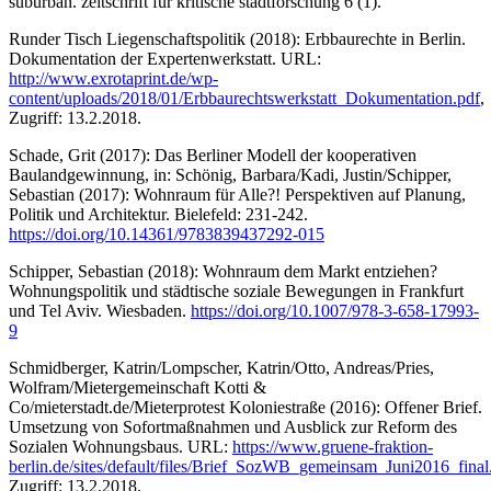
suburban. zeitschrift für kritische stadtforschung 6 (1).
Runder Tisch Liegenschaftspolitik (2018): Erbbaurechte in Berlin.
Dokumentation der Expertenwerkstatt. URL:
http://www.exrotaprint.de/wp-
content/uploads/2018/01/Erbbaurechtswerkstatt_Dokumentation.pdf
,
Zugriff: 13.2.2018.
Schade, Grit (2017): Das Berliner Modell der kooperativen
Baulandgewinnung, in: Schönig, Barbara/Kadi, Justin/Schipper,
Sebastian (2017): Wohnraum für Alle?! Perspektiven auf Planung,
Politik und Architektur. Bielefeld: 231-242.
https://doi.org/10.14361/9783839437292-015
Schipper, Sebastian (2018): Wohnraum dem Markt entziehen?
Wohnungspolitik und städtische soziale Bewegungen in Frankfurt
und Tel Aviv. Wiesbaden.
https://doi.org/10.1007/978-3-658-17993-
9
Schmidberger, Katrin/Lompscher, Katrin/Otto, Andreas/Pries,
Wolfram/Mietergemeinschaft Kotti &
Co/mieterstadt.de/Mieterprotest Koloniestraße (2016): Offener Brief.
Umsetzung von Sofortmaßnahmen und Ausblick zur Reform des
Sozialen Wohnungsbaus. URL:
https://www.gruene-fraktion-
berlin.de/sites/default/files/Brief_SozWB_gemeinsam_Juni2016_final
Zugriff: 13.2.2018.