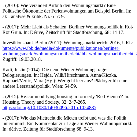
- (2016): Wie verändert Airbnb den Wohnungsmarkt? Eine
Politische Ökonomie der Ferienwohnungen am Beispiel Berlin. In:
ak - analyse & kritik, Nr. 617: 9.
- (2017): Mehr Licht als Schatten. Berliner Wohnungspolitik in Rot-
Rot-Grün. In: Dérive, Zeitschrift für Stadtforschung, 68: 14-17.
Investitionsbank Berlin (2017): Wohnungsmarktbericht 2016, URL:
https://www.ibb.de/media/dokumente/publikationen/berliner-
wohnungsmarkt/wohnungsmarktbericht/ibb_wohnungsmarktbericht_
Zugriff: 19.03.2018.
Kadi, Justin (2014): Die neue Wiener Wohnungsfrage:
Delogierungen. In: Hejda, Willi/Hirschmann, Anna/Kiczka,
Raphael/Verlic, Mara (Hg.): Wer geht leer aus? Plädoyer für eine
andere Leerstandspolitik. Wien: 54-59.
- (2015): Re-commodifying housing in formerly 'Red Vienna'? In:
Housing, Theory and Society, 32: 247-265.
https://doi.org/10.1080/14036096.2015.1024885
- (2017): Wie das Mietrecht die Mieten treibt und was die Politik
unternimmt. Ein Kommentar zur Lage am Wiener Wohnungsmarkt.
In: dérive. Zeitung für Stadtforschung 68: 9-13.