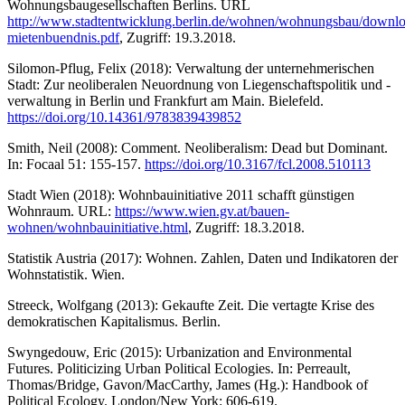
Wohnungsbaugesellschaften Berlins. URL
http://www.stadtentwicklung.berlin.de/wohnen/wohnungsbau/downlo
mietenbuendnis.pdf
, Zugriff: 19.3.2018.
Silomon-Pflug, Felix (2018): Verwaltung der unternehmerischen
Stadt: Zur neoliberalen Neuordnung von Liegenschaftspolitik und -
verwaltung in Berlin und Frankfurt am Main. Bielefeld.
https://doi.org/10.14361/9783839439852
Smith, Neil (2008): Comment. Neoliberalism: Dead but Dominant.
In: Focaal 51: 155-157.
https://doi.org/10.3167/fcl.2008.510113
Stadt Wien (2018): Wohnbauinitiative 2011 schafft günstigen
Wohnraum. URL:
https://www.wien.gv.at/bauen-
wohnen/wohnbauinitiative.html
, Zugriff: 18.3.2018.
Statistik Austria (2017): Wohnen. Zahlen, Daten und Indikatoren der
Wohnstatistik. Wien.
Streeck, Wolfgang (2013): Gekaufte Zeit. Die vertagte Krise des
demokratischen Kapitalismus. Berlin.
Swyngedouw, Eric (2015): Urbanization and Environmental
Futures. Politicizing Urban Political Ecologies. In: Perreault,
Thomas/Bridge, Gavon/MacCarthy, James (Hg.): Handbook of
Political Ecology. London/New York: 606-619.