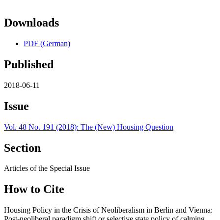
Downloads
PDF (German)
Published
2018-06-11
Issue
Vol. 48 No. 191 (2018): The (New) Housing Question
Section
Articles of the Special Issue
How to Cite
Housing Policy in the Crisis of Neoliberalism in Berlin and Vienna:
Post-neoliberal paradigm shift or selective state policy of calming