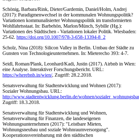
Schönig, Barbara/Rink, Dieter/Gardemin, Daniel/Holm, Andrej
(2017): Paradigmenwechsel in der kommunalen Wohnungspolitik?
Variationen kommunalisierter Wohnungspolitik im transformierten
Wohlfahrtsstaat. In: Barbehön, Marlon/Münch, Sybille (Hg.):
Variationen des Städtischen - Variationen lokaler Politik. Wiesbaden:
25-62.
https://doi.org/10.1007/978-3-658-13394-8_2
Scholz, Nina (2018): Silicon Valley in Berlin. Umbau der Städte zu
Gunsten von Technologieunternehmen. In: Mieterecho 393: 4-7.
Seidl, Roman/Plank, Leonhard/Kadi, Justin (2017). Airbnb in Wien:
eine Analyse. Interaktiver Forschungsbericht. URL:
https://wherebnb.in/wien/
, Zugriff: 28.2.2018.
Senatsverwaltung für Stadtentwicklung und Wohnen (2017):
Sozialer Wohnungsbau. URL:
http://www.stadtentwicklung.berlin.de/wohnen/sozialer_wohnungsba
Zugriff: 18.3.2018.
Senatsverwaltung für Stadtentwicklung und Wohnen,
Senatsverwaltung für Finanzen, die landeseigenen
Wohnungsunternehmen (2017): "Leistbare Mieten,
Wohnungsneubau und soziale Wohnraumversorgung".
Kooperationsvereinbarung mit den städtischen