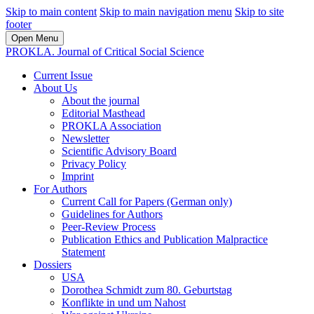
Skip to main content
Skip to main navigation menu
Skip to site
footer
Open Menu
PROKLA. Journal of Critical Social Science
Current Issue
About Us
About the journal
Editorial Masthead
PROKLA Association
Newsletter
Scientific Advisory Board
Privacy Policy
Imprint
For Authors
Current Call for Papers (German only)
Guidelines for Authors
Peer-Review Process
Publication Ethics and Publication Malpractice
Statement
Dossiers
USA
Dorothea Schmidt zum 80. Geburtstag
Konflikte in und um Nahost