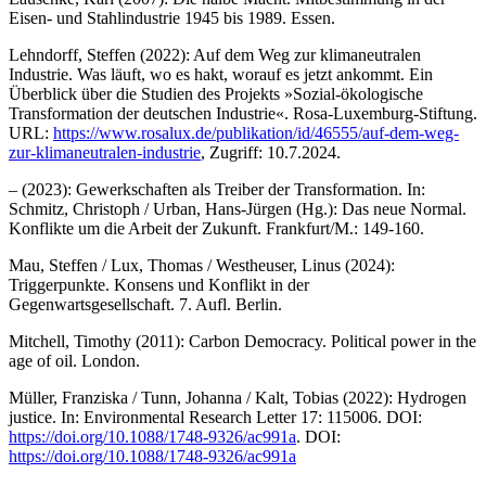
Eisen- und Stahlindustrie 1945 bis 1989. Essen.
Lehndorff, Steffen (2022): Auf dem Weg zur klimaneutralen
Industrie. Was läuft, wo es hakt, worauf es jetzt ankommt. Ein
Überblick über die Studien des Projekts »Sozial-ökologische
Transformation der deutschen Industrie«. Rosa-Luxemburg-Stiftung.
URL:
https://www.rosalux.de/publikation/id/46555/auf-dem-weg-
zur-klimaneutralen-industrie
, Zugriff: 10.7.2024.
– (2023): Gewerkschaften als Treiber der Transformation. In:
Schmitz, Christoph / Urban, Hans-Jürgen (Hg.): Das neue Normal.
Konflikte um die Arbeit der Zukunft. Frankfurt/M.: 149-160.
Mau, Steffen / Lux, Thomas / Westheuser, Linus (2024):
Triggerpunkte. Konsens und Konflikt in der
Gegenwartsgesellschaft. 7. Aufl. Berlin.
Mitchell, Timothy (2011): Carbon Democracy. Political power in the
age of oil. London.
Müller, Franziska / Tunn, Johanna / Kalt, Tobias (2022): Hydrogen
justice. In: Environmental Research Letter 17: 115006. DOI:
https://doi.org/10.1088/1748-9326/ac991a
. DOI:
https://doi.org/10.1088/1748-9326/ac991a