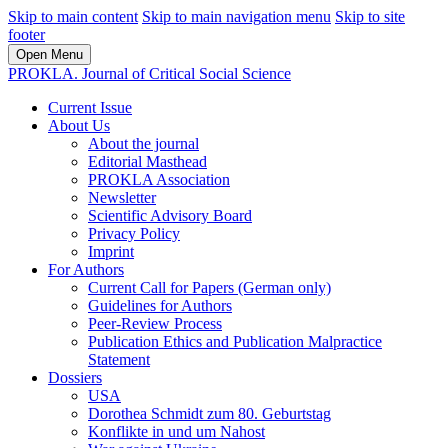
Skip to main content
Skip to main navigation menu
Skip to site
footer
Open Menu
PROKLA. Journal of Critical Social Science
Current Issue
About Us
About the journal
Editorial Masthead
PROKLA Association
Newsletter
Scientific Advisory Board
Privacy Policy
Imprint
For Authors
Current Call for Papers (German only)
Guidelines for Authors
Peer-Review Process
Publication Ethics and Publication Malpractice
Statement
Dossiers
USA
Dorothea Schmidt zum 80. Geburtstag
Konflikte in und um Nahost