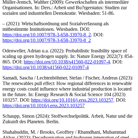
Müller-Jentsch, Walther (2009): Gewerkschaften als intermediäre
Organisationen. In: Ders.: Arbeit und Bu?rgerstatus: Studien zur
sozialen und industriellen Demokratie. Wiesbaden: 51-86.
– (2021): Wirtschaftsordnung und Sozialverfassung als
mitbestimmte Institutionen. Wiesbaden. DOI:
https://doi.org/10.1007/978-3-658-33970-8_2
. DOI:
https://doi.org/10.1007/978-3-658-33970-8_2
Odenweller, Adrian u.a. (2022): Probabilistic feasibility space of
scaling up green hydrogen supply. In: Nature Energy 2022(7): 854-
865. DOI:
https://doi.org/10.1038/s41560-022-01097-4
. DOI:
https://doi.org/10.1038/s41560-022-01097-4
Samadi, Sascha / Lechtenböhmer, Stefan / Fischer, Andreas (2023):
The renewables pull effect: How regional differences in renewable
energy costs could influence where industrial production is located
in the future. In: Energy Research & Social Science 104 (2023)
103257. DOI:
https://doi.org/10.1016/j.erss.2023.103257
. DOI:
https://doi.org/10.1016/j.erss.2023.103257
Schaupp, Simon (2024): Stoffwechselpolitik. Arbeit, Natur und die
Zukunft des Planeten. Berlin.
Shahabuddin, M. / Brooks, Geoffrey / Rhamdhani, Muhammad
Akbar. (2023): Decarbonisation and hydrogen integration of steel