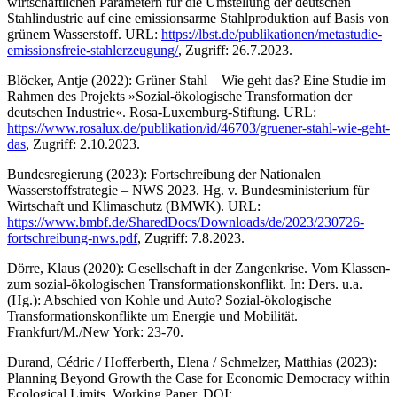
wirtschaftlichen Parametern für die Umstellung der deutschen
Stahlindustrie auf eine emissionsarme Stahlproduktion auf Basis von
grünem Wasserstoff. URL:
https://lbst.de/publikationen/metastudie-
emissionsfreie-stahlerzeugung/
, Zugriff: 26.7.2023.
Blöcker, Antje (2022): Grüner Stahl – Wie geht das? Eine Studie im
Rahmen des Projekts »Sozial-ökologische Transformation der
deutschen Industrie«. Rosa-Luxemburg-Stiftung. URL:
https://www.rosalux.de/publikation/id/46703/gruener-stahl-wie-geht-
das
, Zugriff: 2.10.2023.
Bundesregierung (2023): Fortschreibung der Nationalen
Wasserstoffstrategie – NWS 2023. Hg. v. Bundesministerium für
Wirtschaft und Klimaschutz (BMWK). URL:
https://www.bmbf.de/SharedDocs/Downloads/de/2023/230726-
fortschreibung-nws.pdf
, Zugriff: 7.8.2023.
Dörre, Klaus (2020): Gesellschaft in der Zangenkrise. Vom Klassen-
zum sozial-ökologischen Transformationskonflikt. In: Ders. u.a.
(Hg.): Abschied von Kohle und Auto? Sozial-ökologische
Transformationskonflikte um Energie und Mobilität.
Frankfurt/M./New York: 23-70.
Durand, Cédric / Hofferberth, Elena / Schmelzer, Matthias (2023):
Planning Beyond Growth the Case for Economic Democracy within
Ecological Limits. Working Paper. DOI: