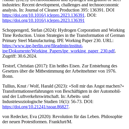
industries: Recent development, challenges and technoeconomic
analysis. In: Journal of Cleaner Production 395: 136391. DOI
https://doi.org/10.1016/j.jclepro.2023.136391
. DOI:
https://doi.org/10.1016/j.jclepro.2023.136391
Schoppengerd, Stefan (2024): Hydrogen Corporatism and Working
Time Reduction. Union Strategies in the Transformation of German
Primary Steel Manufacturing. IPE Working Paper 230. URL:
https://www.ipe-berlin.org/fileadmin/institut-
ipe/Dokumente/Working_Papers/ipe_working_paper_230.pdf
,
Zugriff: 30.6.2024.
Testorf, Christian (2017): Ein heißes Eisen. Zur Entstehung des
Gesetzes über die Mitbestimmung der Arbeitnehmer von 1976.
Bonn.
Tullius, Knut / Wolf, Harald (2023): »Soll mir das Angst machen?«
Transformationserfahrungen von Beschäftigten in der Automobil-
und der Luftverkehrswirtschaft. In: Arbeits- und
Industriesoziologische Studien 16(1): 56-73. DOI:
https://doi.org/10.21241/ssoar.86827
.
von Redecker, Eva (2020): Revolution für das Leben. Philosophie
der neuen Protestformen. Frankfurt/M.