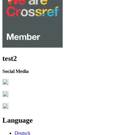
test2
Social Media
Language
Deutsch