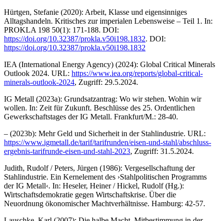
Hürtgen, Stefanie (2020): Arbeit, Klasse und eigensinniges
Alltagshandeln. Kritisches zur imperialen Lebensweise – Teil 1. In:
PROKLA 198 50(1): 171-188. DOI:
https://doi.org/10.32387/prokla.v50i198.1832
. DOI:
https://doi.org/10.32387/prokla.v50i198.1832
IEA (International Energy Agency) (2024): Global Critical Minerals
Outlook 2024. URL:
https://www.iea.org/reports/global-critical-
minerals-outlook-2024
, Zugriff: 29.5.2024.
IG Metall (2023a): Grundsatzantrag: Wo wir stehen. Wohin wir
wollen. In: Zeit für Zukunft. Beschlüsse des 25. Ordentlichen
Gewerkschaftstages der IG Metall. Frankfurt/M.: 28-40.
– (2023b): Mehr Geld und Sicherheit in der Stahlindustrie. URL:
https://www.igmetall.de/tarif/tarifrunden/eisen-und-stahl/abschluss-
ergebnis-tarifrunde-eisen-und-stahl-2023
, Zugriff: 31.5.2024.
Judith, Rudolf / Peters, Jürgen (1986): Vergesellschaftung der
Stahlindustrie. Ein Kernelement des ›Stahlpolitischen Programms
der IG Metall‹. In: Heseler, Heiner / Hickel, Rudolf (Hg.):
Wirtschaftsdemokratie gegen Wirtschaftskrise. Über die
Neuordnung ökonomischer Machtverhältnisse. Hamburg: 42-57.
Lauschke, Karl (2007): Die halbe Macht. Mitbestimmung in der