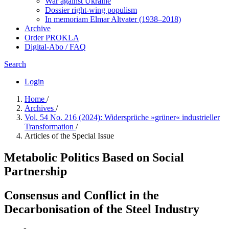
War against Ukraine
Dossier right-wing populism
In me­mo­ri­am Elmar Altvater (1938–2018)
Archive
Order PROKLA
Digital-Abo / FAQ
Search
Login
Home
/
Archives
/
Vol. 54 No. 216 (2024): Widersprüche »grüner« industrieller
Transformation
/
Articles of the Special Issue
Metabolic Politics Based on Social
Partnership
Consensus and Conflict in the
Decarbonisation of the Steel Industry