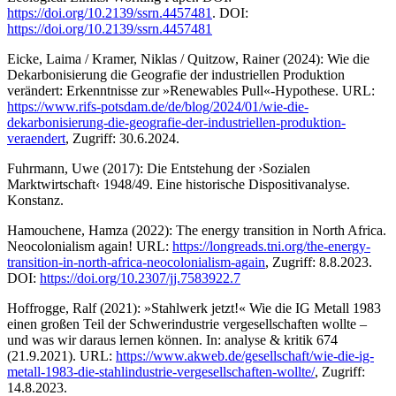
https://doi.org/10.2139/ssrn.4457481
. DOI:
https://doi.org/10.2139/ssrn.4457481
Eicke, Laima / Kramer, Niklas / Quitzow, Rainer (2024): Wie die
Dekarbonisierung die Geografie der industriellen Produktion
verändert: Erkenntnisse zur »Renewables Pull«-Hypothese. URL:
https://www.rifs-potsdam.de/de/blog/2024/01/wie-die-
dekarbonisierung-die-geografie-der-industriellen-produktion-
veraendert
, Zugriff: 30.6.2024.
Fuhrmann, Uwe (2017): Die Entstehung der ›Sozialen
Marktwirtschaft‹ 1948/49. Eine historische Dispositivanalyse.
Konstanz.
Hamouchene, Hamza (2022): The energy transition in North Africa.
Neocolonialism again! URL:
https://longreads.tni.org/the-energy-
transition-in-north-africa-neocolonialism-again
, Zugriff: 8.8.2023.
DOI:
https://doi.org/10.2307/jj.7583922.7
Hoffrogge, Ralf (2021): »Stahlwerk jetzt!« Wie die IG Metall 1983
einen großen Teil der Schwerindustrie vergesellschaften wollte –
und was wir daraus lernen können. In: analyse & kritik 674
(21.9.2021). URL:
https://www.akweb.de/gesellschaft/wie-die-ig-
metall-1983-die-stahlindustrie-vergesellschaften-wollte/
, Zugriff:
14.8.2023.