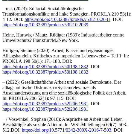
– u.a. (2023): Editorial: Sozial-ökologische
Transformationskonflikte und linke Strategien. PROKLA 210 53(1):
4-12. DOI:
https://doi.org/10.32387/prokla.v53i210.2031
. DOI:
https://doi.org/10.32387/prokla.v53i210.2039
Heine, Hartwig / Mautz, Rüdiger (1989): Industriearbeiter contra
Umweltschutz? Frankfurt/M./New York.
Hürtgen, Stefanie (2020): Arbeit, Klasse und eigensinniges
Alltagshandeln. Kritisches zur imperialen Lebensweise – Teil 1. In:
PROKLA 198 50(1): 171-188. DOI:
https://doi.org/10.32387/prokla.v50i198.1832
. DOI:
https://doi.org/10.32387/prokla.v50i198.1832
– (2022): Gesellschaftliche Arbeit und soziale Demokratie. Der
alltagspolitische Diskurs zu »Systemrelevanz« als
Auseinandersetzung um eine sozialökologische Politik der Arbeit.
In: PROKLA 206 52(1): 97-115. DOI:
https://doi.org/10.32387/prokla.v52i206.1981
. DOI:
https://doi.org/10.32387/prokla.v52i206.1981
– / Voswinkel, Stephan (2016): Ansprüche an Arbeit und Leben –
Beschäftigte als soziale Akteure. In: WSI-Mitteilungen 69(7): 503-
512.DOI:
https://doi.org/10.5771/0342-300X-2016-7-503
. DOI: