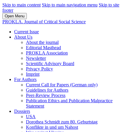
Skip to main content
Skip to main navigation menu
Skip to site
footer
Open Menu
PROKLA. Journal of Critical Social Science
Current Issue
About Us
About the journal
Editorial Masthead
PROKLA Association
Newsletter
Scientific Advisory Board
Privacy Policy
Imprint
For Authors
Current Call for Papers (German only)
Guidelines for Authors
Peer-Review Process
Publication Ethics and Publication Malpractice
Statement
Dossiers
USA
Dorothea Schmidt zum 80. Geburtstag
Konflikte in und um Nahost