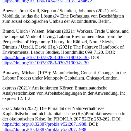
https://doi.org/10.1080/14747731.2018.1454672
Boewe, Jörn / Krull, Stephan / Schulten, Johannes (2021): »E-
Mobilität, ist das die Lösung?« Eine Befragung von Beschäftigten
zum sozial-ökologischen Umbau der Autoindustrie. Berlin.
Brand, Ulrich / Wissen, Markus (2021): Workers, Trade Unions, and
the Imperial Mode of Living: Labour Environmentalism from the
Perspective of Hegemony Theory. In: Räthzel, Nora / Stevis,
Dimitris / Uzzell, David (Hg.) (2021): The Palgrave Handbook of
Environmental Labour Studies. Houndmills: 699-7120. DOI:
https://doi.org/10.1007/978-3-030-71909-8_30
. DOI:
https://doi.org/10.1007/978-3-030-71909-8_30
Burawoy, Michael (1979): Manufacturing Consent. Changes in the
Labour Process under Monopoly Capitalism. Chicago/London.
express (2021): Am konkreten Körper. Emanzipatorische
Analysetechniken von Arbeitsbedingungen in der Anwendung. In:
express 12: 1-2.
Graf, Jakob (2022): Die Pluralität der Naturverhältnisse.
Kapitalistische und nicht-kapitalistische (Re-)Produktionsweisen in
der ökologischen Krise. In: PROKLA 207 52(2): 253-262. DOI:
https://doi.org/10.32387/prokla.v52i207.1988
. DOI:
https://doi.org/10.32387/prokla.v52i207.1988