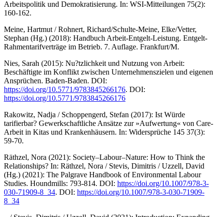
Arbeitspolitik und Demokratisierung. In: WSI-Mitteilungen 75(2):
160-162.
Meine, Hartmut / Rohnert, Richard/Schulte-Meine, Elke/Vetter,
Stephan (Hg.) (2018): Handbuch Arbeit-Entgelt-Leistung. Entgelt-
Rahmentarifverträge im Betrieb. 7. Auflage. Frankfurt/M.
Nies, Sarah (2015): Nu?tzlichkeit und Nutzung von Arbeit:
Beschäftigte im Konflikt zwischen Unternehmenszielen und eigenen
Ansprüchen. Baden-Baden. DOI:
https://doi.org/10.5771/9783845266176
. DOI:
https://doi.org/10.5771/9783845266176
Rakowitz, Nadja / Schoppengerd, Stefan (2017): Ist Würde
tarifierbar? Gewerkschaftliche Ansätze zur »Aufwertung« von Care-
Arbeit in Kitas und Krankenhäusern. In: Widersprüche 145 37(3):
59-70.
Räthzel, Nora (2021): Society–Labour–Nature: How to Think the
Relationships? In: Räthzel, Nora / Stevis, Dimitris / Uzzell, David
(Hg.) (2021): The Palgrave Handbook of Environmental Labour
Studies. Houndmills: 793-814. DOI:
https://doi.org/10.1007/978-3-
030-71909-8_34
. DOI:
https://doi.org/10.1007/978-3-030-71909-
8_34