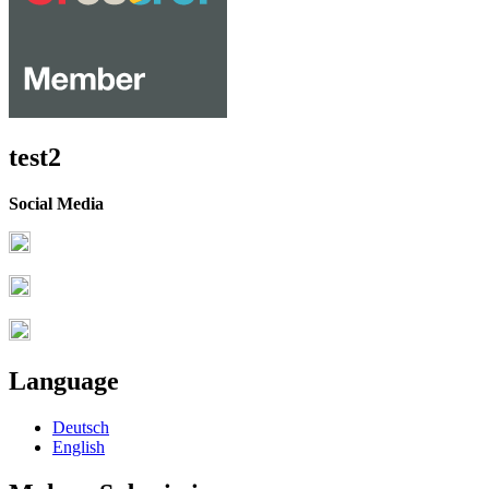
test2
Social Media
Language
Deutsch
English