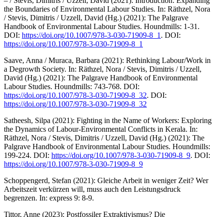
– / Stevis, Dimitris / Uzzell, David (2021): Introduction: Expanding
the Boundaries of Environmental Labour Studies. In: Räthzel, Nora
/ Stevis, Dimitris / Uzzell, David (Hg.) (2021): The Palgrave
Handbook of Environmental Labour Studies. Houndmills: 1-31.
DOI:
https://doi.org/10.1007/978-3-030-71909-8_1
. DOI:
https://doi.org/10.1007/978-3-030-71909-8_1
Saave, Anna / Muraca, Barbara (2021): Rethinking Labour/Work in
a Degrowth Society. In: Räthzel, Nora / Stevis, Dimitris / Uzzell,
David (Hg.) (2021): The Palgrave Handbook of Environmental
Labour Studies. Houndmills: 743-768. DOI:
https://doi.org/10.1007/978-3-030-71909-8_32
. DOI:
https://doi.org/10.1007/978-3-030-71909-8_32
Satheesh, Silpa (2021): Fighting in the Name of Workers: Exploring
the Dynamics of Labour-Environmental Conflicts in Kerala. In:
Räthzel, Nora / Stevis, Dimitris / Uzzell, David (Hg.) (2021): The
Palgrave Handbook of Environmental Labour Studies. Houndmills:
199-224. DOI:
https://doi.org/10.1007/978-3-030-71909-8_9
. DOI:
https://doi.org/10.1007/978-3-030-71909-8_9
Schoppengerd, Stefan (2021): Gleiche Arbeit in weniger Zeit? Wer
Arbeitszeit verkürzen will, muss auch den Leistungsdruck
begrenzen. In: express 9: 8-9.
Tittor, Anne (2023): Postfossiler Extraktivismus? Die