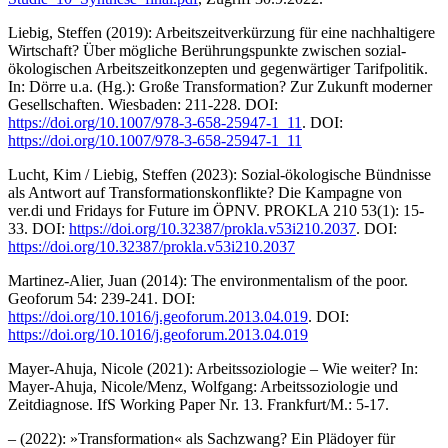
Liebig, Steffen (2019): Arbeitszeitverkürzung für eine nachhaltigere
Wirtschaft? Über mögliche Berührungspunkte zwischen sozial-
ökologischen Arbeitszeitkonzepten und gegenwärtiger Tarifpolitik.
In: Dörre u.a. (Hg.): Große Transformation? Zur Zukunft moderner
Gesellschaften. Wiesbaden: 211-228. DOI:
https://doi.org/10.1007/978-3-658-25947-1_11
. DOI:
https://doi.org/10.1007/978-3-658-25947-1_11
Lucht, Kim / Liebig, Steffen (2023): Sozial-ökologische Bündnisse
als Antwort auf Transformationskonflikte? Die Kampagne von
ver.di und Fridays for Future im ÖPNV. PROKLA 210 53(1): 15-
33. DOI:
https://doi.org/10.32387/prokla.v53i210.2037
. DOI:
https://doi.org/10.32387/prokla.v53i210.2037
Martinez-Alier, Juan (2014): The environmentalism of the poor.
Geoforum 54: 239-241. DOI:
https://doi.org/10.1016/j.geoforum.2013.04.019
. DOI:
https://doi.org/10.1016/j.geoforum.2013.04.019
Mayer-Ahuja, Nicole (2021): Arbeitssoziologie – Wie weiter? In:
Mayer-Ahuja, Nicole/Menz, Wolfgang: Arbeitssoziologie und
Zeitdiagnose. IfS Working Paper Nr. 13. Frankfurt/M.: 5-17.
– (2022): »Transformation« als Sachzwang? Ein Plädoyer für