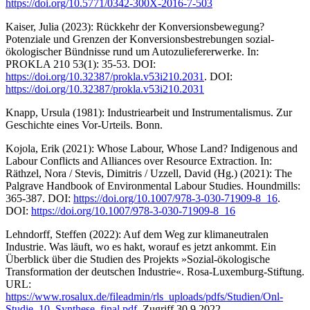
https://doi.org/10.5771/0342-300X-2016-7-503
Kaiser, Julia (2023): Rückkehr der Konversionsbewegung?
Potenziale und Grenzen der Konversionsbestrebungen sozial-
ökologischer Bündnisse rund um Autozuliefererwerke. In:
PROKLA 210 53(1): 35-53. DOI:
https://doi.org/10.32387/prokla.v53i210.2031
. DOI:
https://doi.org/10.32387/prokla.v53i210.2031
Knapp, Ursula (1981): Industriearbeit und Instrumentalismus. Zur
Geschichte eines Vor-Urteils. Bonn.
Kojola, Erik (2021): Whose Labour, Whose Land? Indigenous and
Labour Conflicts and Alliances over Resource Extraction. In:
Räthzel, Nora / Stevis, Dimitris / Uzzell, David (Hg.) (2021): The
Palgrave Handbook of Environmental Labour Studies. Houndmills:
365-387. DOI:
https://doi.org/10.1007/978-3-030-71909-8_16
.
DOI:
https://doi.org/10.1007/978-3-030-71909-8_16
Lehndorff, Steffen (2022): Auf dem Weg zur klimaneutralen
Industrie. Was läuft, wo es hakt, worauf es jetzt ankommt. Ein
Überblick über die Studien des Projekts »Sozial-ökologische
Transformation der deutschen Industrie«. Rosa-Luxemburg-Stiftung.
URL:
https://www.rosalux.de/fileadmin/rls_uploads/pdfs/Studien/Onl-
Studie_10_Synthese_final.pdf
, Zugriff 30.9.2022.