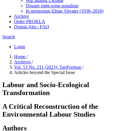
War against Ukraine
Dossier right-wing populism
In me­mo­ri­am Elmar Altvater (1938–2018)
Archive
Order PROKLA
Digital-Abo / FAQ
Search
Login
Home
/
Archives
/
Vol. 53 No. 211 (2023): Tarifvertrag
/
Articles beyond the Special Issue
Labour and Socio-Ecological
Transformation
A Critical Reconstruction of the
Environmental Labour Studies
Authors