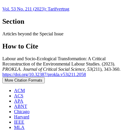
Vol. 53 No. 211 (2023): Tarifvertrag
Section
Articles beyond the Special Issue
How to Cite
Labour and Socio-Ecological Transformation: A Critical
Reconstruction of the Environmental Labour Studies. (2023).
PROKLA. Journal of Critical Social Science
,
53
(211), 343-360.
https://doi.org/10.32387/prokla.v53i211.2058
More Citation Formats
ACM
ACS
APA
ABNT
Chicago
Harvard
IEEE
MLA