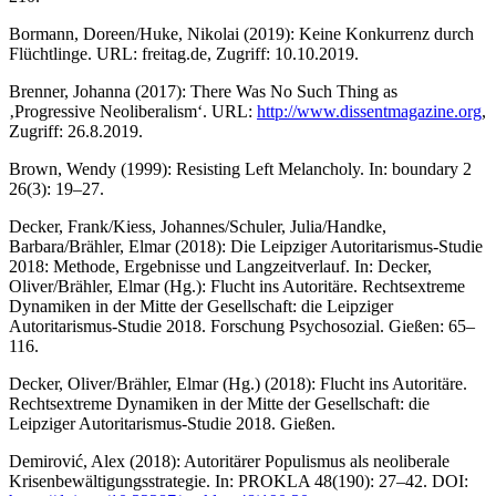
Bormann, Doreen/Huke, Nikolai (2019): Keine Konkurrenz durch
Flüchtlinge. URL: freitag.de, Zugriff: 10.10.2019.
Brenner, Johanna (2017): There Was No Such Thing as
‚Progressive Neoliberalism‘. URL:
http://www.dissentmagazine.org
,
Zugriff: 26.8.2019.
Brown, Wendy (1999): Resisting Left Melancholy. In: boundary 2
26(3): 19–27.
Decker, Frank/Kiess, Johannes/Schuler, Julia/Handke,
Barbara/Brähler, Elmar (2018): Die Leipziger Autoritarismus-Studie
2018: Methode, Ergebnisse und Langzeitverlauf. In: Decker,
Oliver/Brähler, Elmar (Hg.): Flucht ins Autoritäre. Rechtsextreme
Dynamiken in der Mitte der Gesellschaft: die Leipziger
Autoritarismus-Studie 2018. Forschung Psychosozial. Gießen: 65–
116.
Decker, Oliver/Brähler, Elmar (Hg.) (2018): Flucht ins Autoritäre.
Rechtsextreme Dynamiken in der Mitte der Gesellschaft: die
Leipziger Autoritarismus-Studie 2018. Gießen.
Demirović, Alex (2018): Autoritärer Populismus als neoliberale
Krisenbewältigungsstrategie. In: PROKLA 48(190): 27–42. DOI: