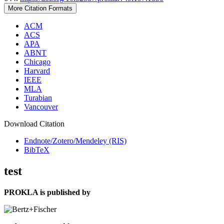
More Citation Formats
ACM
ACS
APA
ABNT
Chicago
Harvard
IEEE
MLA
Turabian
Vancouver
Download Citation
Endnote/Zotero/Mendeley (RIS)
BibTeX
test
PROKLA is published by