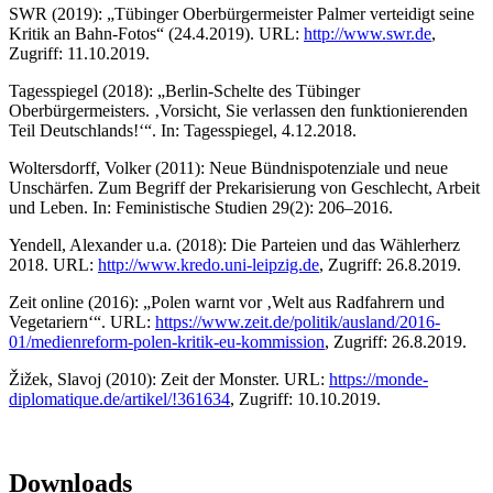
SWR (2019): „Tübinger Oberbürgermeister Palmer verteidigt seine
Kritik an Bahn-Fotos“ (24.4.2019). URL:
http://www.swr.de
,
Zugriff: 11.10.2019.
Tagesspiegel (2018): „Berlin-Schelte des Tübinger
Oberbürgermeisters. ‚Vorsicht, Sie verlassen den funktionierenden
Teil Deutschlands!‘“. In: Tagesspiegel, 4.12.2018.
Woltersdorff, Volker (2011): Neue Bündnispotenziale und neue
Unschärfen. Zum Begriff der Prekarisierung von Geschlecht, Arbeit
und Leben. In: Feministische Studien 29(2): 206–2016.
Yendell, Alexander u.a. (2018): Die Parteien und das Wählerherz
2018. URL:
http://www.kredo.uni-leipzig.de
, Zugriff: 26.8.2019.
Zeit online (2016): „Polen warnt vor ‚Welt aus Radfahrern und
Vegetariern‘“. URL:
https://www.zeit.de/politik/ausland/2016-
01/medienreform-polen-kritik-eu-kommission
, Zugriff: 26.8.2019.
Žižek, Slavoj (2010): Zeit der Monster. URL:
https://monde-
diplomatique.de/artikel/!361634
, Zugriff: 10.10.2019.
Downloads