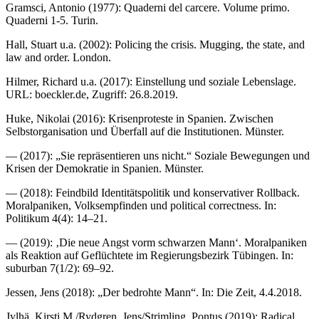
Gramsci, Antonio (1977): Quaderni del carcere. Volume primo.
Quaderni 1-5. Turin.
Hall, Stuart u.a. (2002): Policing the crisis. Mugging, the state, and
law and order. London.
Hilmer, Richard u.a. (2017): Einstellung und soziale Lebenslage.
URL: boeckler.de, Zugriff: 26.8.2019.
Huke, Nikolai (2016): Krisenproteste in Spanien. Zwischen
Selbstorganisation und Überfall auf die Institutionen. Münster.
— (2017): „Sie repräsentieren uns nicht.“ Soziale Bewegungen und
Krisen der Demokratie in Spanien. Münster.
— (2018): Feindbild Identitätspolitik und konservativer Rollback.
Moralpaniken, Volksempfinden und political correctness. In:
Politikum 4(4): 14–21.
— (2019): ‚Die neue Angst vorm schwarzen Mann‘. Moralpaniken
als Reaktion auf Geflüchtete im Regierungsbezirk Tübingen. In:
suburban 7(1/2): 69–92.
Jessen, Jens (2018): „Der bedrohte Mann“. In: Die Zeit, 4.4.2018.
Jylhä, Kirsti M./Rydgren, Jens/Strimling, Pontus (2019): Radical