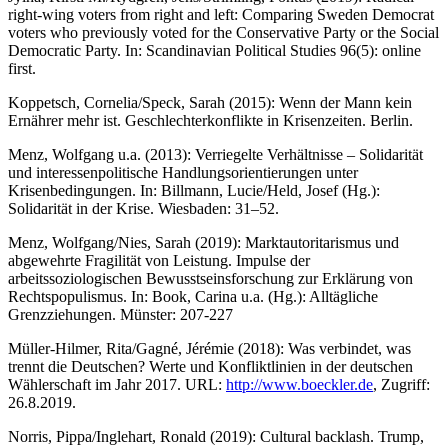
right‐wing voters from right and left: Comparing Sweden Democrat
voters who previously voted for the Conservative Party or the Social
Democratic Party. In: Scandinavian Political Studies 96(5): online
first.
Koppetsch, Cornelia/Speck, Sarah (2015): Wenn der Mann kein
Ernährer mehr ist. Geschlechterkonflikte in Krisenzeiten. Berlin.
Menz, Wolfgang u.a. (2013): Verriegelte Verhältnisse – Solidarität
und interessenpolitische Handlungsorientierungen unter
Krisenbedingungen. In: Billmann, Lucie/Held, Josef (Hg.):
Solidarität in der Krise. Wiesbaden: 31–52.
Menz, Wolfgang/Nies, Sarah (2019): Marktautoritarismus und
abgewehrte Fragilität von Leistung. Impulse der
arbeitssoziologischen Bewusstseinsforschung zur Erklärung von
Rechtspopulismus. In: Book, Carina u.a. (Hg.): Alltägliche
Grenzziehungen. Münster: 207-227
Müller-Hilmer, Rita/Gagné, Jérémie (2018): Was verbindet, was
trennt die Deutschen? Werte und Konfliktlinien in der deutschen
Wählerschaft im Jahr 2017. URL:
http://www.boeckler.de
, Zugriff:
26.8.2019.
Norris, Pippa/Inglehart, Ronald (2019): Cultural backlash. Trump,