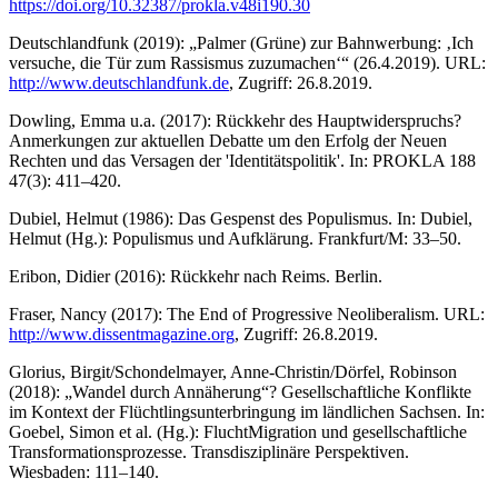
https://doi.org/10.32387/prokla.v48i190.30
Deutschlandfunk (2019): „Palmer (Grüne) zur Bahnwerbung: ‚Ich
versuche, die Tür zum Rassismus zuzumachen‘“ (26.4.2019). URL:
http://www.deutschlandfunk.de
, Zugriff: 26.8.2019.
Dowling, Emma u.a. (2017): Rückkehr des Hauptwiderspruchs?
Anmerkungen zur aktuellen Debatte um den Erfolg der Neuen
Rechten und das Versagen der 'Identitätspolitik'. In: PROKLA 188
47(3): 411–420.
Dubiel, Helmut (1986): Das Gespenst des Populismus. In: Dubiel,
Helmut (Hg.): Populismus und Aufklärung. Frankfurt/M: 33–50.
Eribon, Didier (2016): Rückkehr nach Reims. Berlin.
Fraser, Nancy (2017): The End of Progressive Neoliberalism. URL:
http://www.dissentmagazine.org
, Zugriff: 26.8.2019.
Glorius, Birgit/Schondelmayer, Anne-Christin/Dörfel, Robinson
(2018): „Wandel durch Annäherung“? Gesellschaftliche Konflikte
im Kontext der Flüchtlingsunterbringung im ländlichen Sachsen. In:
Goebel, Simon et al. (Hg.): FluchtMigration und gesellschaftliche
Transformationsprozesse. Transdisziplinäre Perspektiven.
Wiesbaden: 111–140.