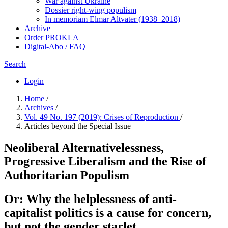
War against Ukraine
Dossier right-wing populism
In me­mo­ri­am Elmar Altvater (1938–2018)
Archive
Order PROKLA
Digital-Abo / FAQ
Search
Login
Home
/
Archives
/
Vol. 49 No. 197 (2019): Crises of Reproduction
/
Articles beyond the Special Issue
Neoliberal Alternativelessness,
Progressive Liberalism and the Rise of
Authoritarian Populism
Or: Why the helplessness of anti-
capitalist politics is a cause for concern,
but not the gender starlet