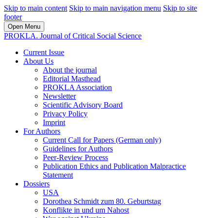
Skip to main content
Skip to main navigation menu
Skip to site
footer
Open Menu
PROKLA. Journal of Critical Social Science
Current Issue
About Us
About the journal
Editorial Masthead
PROKLA Association
Newsletter
Scientific Advisory Board
Privacy Policy
Imprint
For Authors
Current Call for Papers (German only)
Guidelines for Authors
Peer-Review Process
Publication Ethics and Publication Malpractice
Statement
Dossiers
USA
Dorothea Schmidt zum 80. Geburtstag
Konflikte in und um Nahost