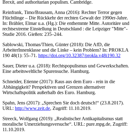
Brexit, and authoritarian populism. Cambridge.
Reinfrank, Timo/Brausam, Anna (2016): Rechter Terror gegen
Flüchtlinge – Die Rückkehr der rechten Gewalt der 1990er-Jahre.
In: Brähler, Elmar u.a. (Hg.): Die enthemmte Mitte. Autoritäre und
rechtsextreme Einstellung in Deutschland : die Leipziger "Mitte"-
Studie 2016. Gießen: 235–244.
Sablowski, Thomas/Thien, Günter (2018): Die AfD, die
ArbeiterInnenklasse und die Linke – kein Problem? In: PROKLA
190 48(1): 55–71.
https://doi.org/10.32387/prokla.v48i190.32
Sauer, Dieter u.a. (2018): Rechtspopulismus und Gewerkschaften.
Eine arbeitsweltliche Spurensuche. Hamburg.
Schneider, Etienne (2017): Raus aus dem Euro - rein in die
Abhängigkeit? Perspektiven und Grenzen alternativer
Wirtschaftspolitik außerhalb des Euro. Hamburg.
Spahn, Jens (2017): „Sprechen Sie doch deutsch!“ (23.8.2017).
URL:
http://www.zeit.de
, Zugriff: 11.10.2019.
Streeck, Wolfgang (2019): „Realistischer Antikapitalismus statt
moralische Umerziehungsversuche“. URL: pure.mpg.de, Zugriff:
11.10.2019.