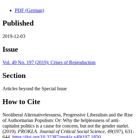
PDF (German)
Published
2019-12-03
Issue
Vol. 49 No. 197 (2019): Crises of Reproduction
Section
Articles beyond the Special Issue
How to Cite
Neoliberal Alternativelessness, Progressive Liberalism and the Rise
of Authoritarian Populism: Or: Why the helplessness of anti-
capitalist politics is a cause for concern, but not the gender starlet.
(2019).
PROKLA. Journal of Critical Social Science
,
49
(197), 631-
644.
https://doi.org/10.32387/prokla.v49i197.1850