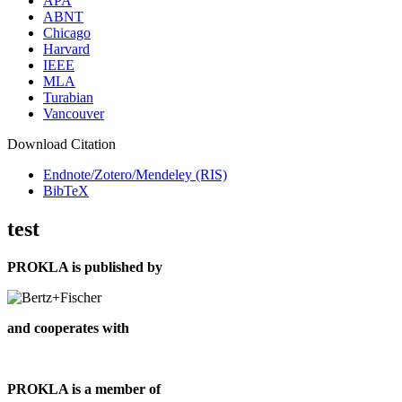
APA
ABNT
Chicago
Harvard
IEEE
MLA
Turabian
Vancouver
Download Citation
Endnote/Zotero/Mendeley (RIS)
BibTeX
test
PROKLA is published by
and cooperates with
PROKLA is a member of