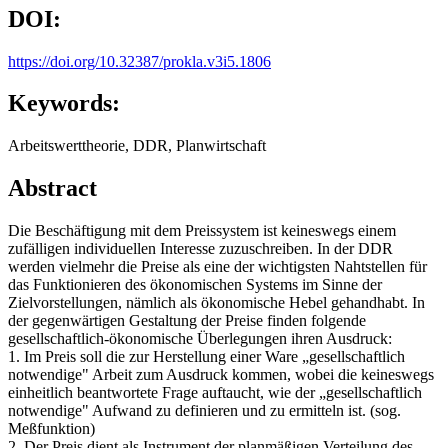
DOI:
https://doi.org/10.32387/prokla.v3i5.1806
Keywords:
Arbeitswerttheorie, DDR, Planwirtschaft
Abstract
Die Beschäftigung mit dem Preissystem ist keineswegs einem
zufälligen individuellen Interesse zuzuschreiben. In der DDR
werden vielmehr die Preise als eine der wichtigsten Nahtstellen für
das Funktionieren des ökonomischen Systems im Sinne der
Zielvorstellungen, nämlich als ökonomische Hebel gehandhabt. In
der gegenwärtigen Gestaltung der Preise finden folgende
gesellschaftlich-ökonomische Überlegungen ihren Ausdruck:
1. Im Preis soll die zur Herstellung einer Ware „gesellschaftlich
notwendige" Arbeit zum Ausdruck kommen, wobei die keineswegs
einheitlich beantwortete Frage auftaucht, wie der „gesellschaftlich
notwendige" Aufwand zu definieren und zu ermitteln ist. (sog.
Meßfunktion)
2. Der Preis dient als Instrument der planmäßigen Verteilung des