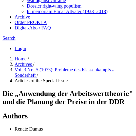
War against Ukraine
Dossier right-wing populism
In me­mo­ri­am Elmar Altvater (1938–2018)
Archive
Order PROKLA
Digital-Abo / FAQ
Search
Login
Home
/
Archives
/
Vol. 3 No. 5 (1973): Probleme des Klassenkampfs -
Sonderheft
/
Articles of the Special Issue
Die „Anwendung der Arbeitswerttheorie"
und die Planung der Preise in der DDR
Authors
Renate Damus