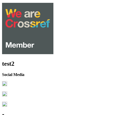
test2
Social Media