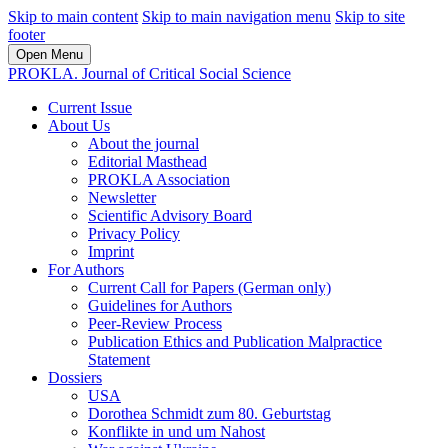
Skip to main content
Skip to main navigation menu
Skip to site
footer
Open Menu
PROKLA. Journal of Critical Social Science
Current Issue
About Us
About the journal
Editorial Masthead
PROKLA Association
Newsletter
Scientific Advisory Board
Privacy Policy
Imprint
For Authors
Current Call for Papers (German only)
Guidelines for Authors
Peer-Review Process
Publication Ethics and Publication Malpractice
Statement
Dossiers
USA
Dorothea Schmidt zum 80. Geburtstag
Konflikte in und um Nahost