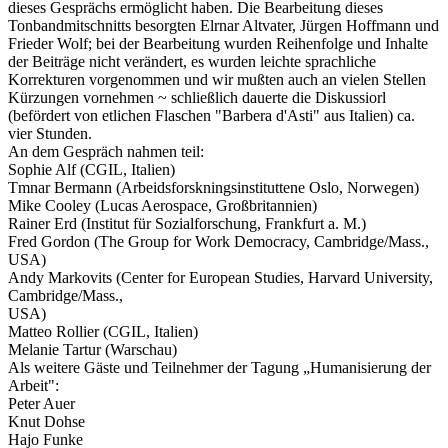
dieses Gesprächs ermöglicht haben. Die Bearbeitung dieses
Tonbandmitschnitts besorgten Elrnar Altvater, Jürgen Hoffmann und
Frieder Wolf; bei der Bearbeitung wurden Reihenfolge und Inhalte
der Beiträge nicht verändert, es wurden leichte sprachliche
Korrekturen vorgenommen und wir mußten auch an vielen Stellen
Kürzungen vornehmen ~ schließlich dauerte die Diskussiorl
(befördert von etlichen Flaschen "Barbera d'Asti" aus Italien) ca.
vier Stunden.
An dem Gespräch nahmen teil:
Sophie Alf (CGIL, Italien)
Tmnar Bermann (Arbeidsforskningsinstituttene Oslo, Norwegen)
Mike Cooley (Lucas Aerospace, Großbritannien)
Rainer Erd (Institut für Sozialforschung, Frankfurt a. M.)
Fred Gordon (The Group for Work Democracy, Cambridge/Mass.,
USA)
Andy Markovits (Center for European Studies, Harvard University,
Cambridge/Mass.,
USA)
Matteo Rollier (CGIL, Italien)
Melanie Tartur (Warschau)
Als weitere Gäste und Teilnehmer der Tagung „Humanisierung der
Arbeit":
Peter Auer
Knut Dohse
Hajo Funke