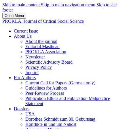
Skip to main content
Skip to main navigation menu
Skip to site
footer
Open Menu
PROKLA. Journal of Critical Social Science
Current Issue
About Us
About the journal
Editorial Masthead
PROKLA Association
Newsletter
Scientific Advisory Board
Privacy Policy
Imprint
For Authors
Current Call for Papers (German only)
Guidelines for Authors
Peer-Review Process
Publication Ethics and Publication Malpractice
Statement
Dossiers
USA
Dorothea Schmidt zum 80. Geburtstag
Konflikte in und um Nahost