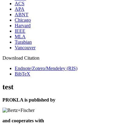
ACS
APA
ABNT
Chicago
Harvard
IEEE
MLA
Turabian
Vancouver
Download Citation
Endnote/Zotero/Mendeley (RIS)
BibTeX
test
PROKLA is published by
and cooperates with