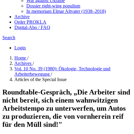
War against Ukraine
Dossier right-wing populism
In me­mo­ri­am Elmar Altvater (1938–2018)
Archive
Order PROKLA
Digital-Abo / FAQ
Search
Login
Home
/
Archives
/
Vol. 10 No. 39 (1980): Ökologie, Technologie und
Arbeiterbewegung
/
Articles of the Special Issue
Roundtable-Gespräch, „Die Arbeiter sind
nicht bereit, sich einem wahnwitzigen
Arbeitstempo zu unterwerfen, um Autos
zu produzieren, die von vornherein reif
für den Müll sind!"