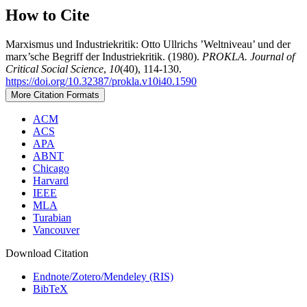
How to Cite
Marxismus und Industriekritik: Otto Ullrichs ’Weltniveau’ und der
marx’sche Begriff der Industriekritik. (1980).
PROKLA. Journal of
Critical Social Science
,
10
(40), 114-130.
https://doi.org/10.32387/prokla.v10i40.1590
More Citation Formats
ACM
ACS
APA
ABNT
Chicago
Harvard
IEEE
MLA
Turabian
Vancouver
Download Citation
Endnote/Zotero/Mendeley (RIS)
BibTeX