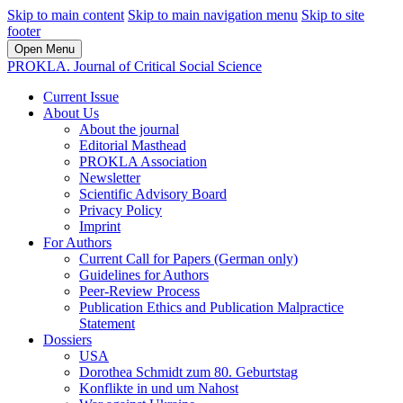
Skip to main content
Skip to main navigation menu
Skip to site
footer
Open Menu
PROKLA. Journal of Critical Social Science
Current Issue
About Us
About the journal
Editorial Masthead
PROKLA Association
Newsletter
Scientific Advisory Board
Privacy Policy
Imprint
For Authors
Current Call for Papers (German only)
Guidelines for Authors
Peer-Review Process
Publication Ethics and Publication Malpractice
Statement
Dossiers
USA
Dorothea Schmidt zum 80. Geburtstag
Konflikte in und um Nahost