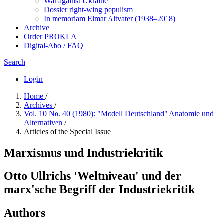
War against Ukraine
Dossier right-wing populism
In me­mo­ri­am Elmar Altvater (1938–2018)
Archive
Order PROKLA
Digital-Abo / FAQ
Search
Login
Home
/
Archives
/
Vol. 10 No. 40 (1980): "Modell Deutschland" Anatomie und
Alternativen
/
Articles of the Special Issue
Marxismus und Industriekritik
Otto Ullrichs 'Weltniveau' und der
marx'sche Begriff der Industriekritik
Authors