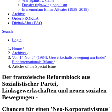
War against Ukraine
Dossier right-wing populism
In me­mo­ri­am Elmar Altvater (1938–2018)
Archive
Order PROKLA
Digital-Abo / FAQ
Search
Login
Home
/
Archives
/
Vol. 14 No. 54 (1984): Gewerkschaftsbewegung am Ende?
Eine internationale Bilanz
/
Articles of the Special Issue
Der französische Reformblock aus
Sozialistischer Partei,
Linksgewerkschaften und neuen sozialen
Bewegungen -
Chancen für einen 'Neo-Korporativismus'