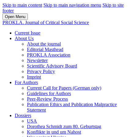
Skip to main content
Skip to main navigation menu
Skip to site
footer
Open Menu
PROKLA. Journal of Critical Social Science
Current Issue
About Us
About the journal
Editorial Masthead
PROKLA Association
Newsletter
Scientific Advisory Board
Privacy Policy
Imprint
For Authors
Current Call for Papers (German only)
Guidelines for Authors
Peer-Review Process
Publication Ethics and Publication Malpractice
Statement
Dossiers
USA
Dorothea Schmidt zum 80. Geburtstag
Konflikte in und um Nahost