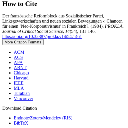
How to Cite
Der französische Reformblock aus Sozialistischer Partei,
Linksgewerkschaften und neuen sozialen Bewegungen -: Chancen
für einen ’Neo-Korporativismus’ in Frankreich?. (1984).
PROKLA.
Journal of Critical Social Science
,
14
(54), 131-146.
https://doi.org/10.32387/prokla.v14i54.1461
More Citation Formats
ACM
ACS
APA
ABNT
Chicago
Harvard
IEEE
MLA
Turabian
Vancouver
Download Citation
Endnote/Zotero/Mendeley (RIS)
BibTeX