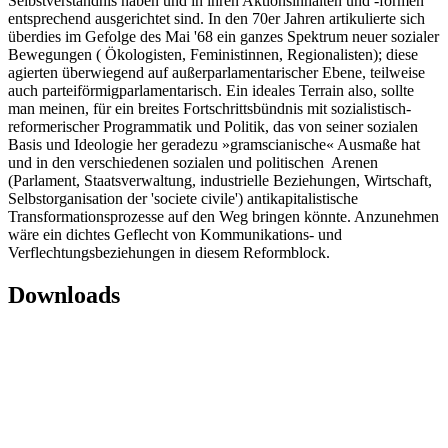
Selbstverständnis haben und in ihren Aktionsinhalten und -formen
entsprechend ausgerichtet sind. In den 70er Jahren artikulierte sich
überdies im Gefolge des Mai '68 ein ganzes Spektrum neuer sozialer
Bewegungen ( Ökologisten, Feministinnen, Regionalisten); diese
agierten überwiegend auf außerparlamentarischer Ebene, teilweise
auch parteiförmigparlamentarisch. Ein ideales Terrain also, sollte
man meinen, für ein breites Fortschrittsbündnis mit sozialistisch-
reformerischer Programmatik und Politik, das von seiner sozialen
Basis und Ideologie her geradezu »gramscianische« Ausmaße hat
und in den verschiedenen sozialen und politischen Arenen
(Parlament, Staatsverwaltung, industrielle Beziehungen, Wirtschaft,
Selbstorganisation der 'societe civile') antikapitalistische
Transformationsprozesse auf den Weg bringen könnte. Anzunehmen
wäre ein dichtes Geflecht von Kommunikations- und
Verflechtungsbeziehungen in diesem Reformblock.
Downloads