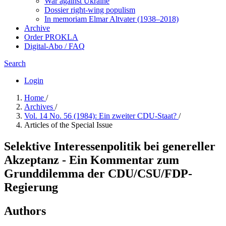
War against Ukraine
Dossier right-wing populism
In me­mo­ri­am Elmar Altvater (1938–2018)
Archive
Order PROKLA
Digital-Abo / FAQ
Search
Login
Home
/
Archives
/
Vol. 14 No. 56 (1984): Ein zweiter CDU-Staat?
/
Articles of the Special Issue
Selektive Interessenpolitik bei genereller
Akzeptanz - Ein Kommentar zum
Grunddilemma der CDU/CSU/FDP-
Regierung
Authors