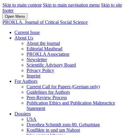
Skip to main content
Skip to main navigation menu
Skip to site
footer
Open Menu
PROKLA. Journal of Critical Social Science
Current Issue
About Us
About the journal
Editorial Masthead
PROKLA Association
Newsletter
Scientific Advisory Board
Privacy Policy
Imprint
For Authors
Current Call for Papers (German only)
Guidelines for Authors
Peer-Review Process
Publication Ethics and Publication Malpractice
Statement
Dossiers
USA
Dorothea Schmidt zum 80. Geburtstag
Konflikte in und um Nahost