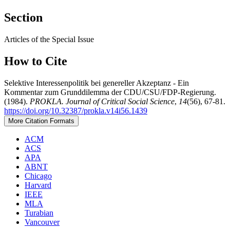
Section
Articles of the Special Issue
How to Cite
Selektive Interessenpolitik bei genereller Akzeptanz - Ein
Kommentar zum Grunddilemma der CDU/CSU/FDP-Regierung.
(1984).
PROKLA. Journal of Critical Social Science
,
14
(56), 67-81.
https://doi.org/10.32387/prokla.v14i56.1439
More Citation Formats
ACM
ACS
APA
ABNT
Chicago
Harvard
IEEE
MLA
Turabian
Vancouver