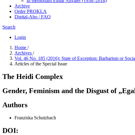
In me­mo­ri­am Elmar Altvater (1938–2018)
Archive
Order PROKLA
Digital-Abo / FAQ
Search
Login
Home
/
Archives
/
Vol. 46 No. 185 (2016): State of Exception: Barbarism or Soci
Articles of the Special Issue
The Heidi Complex
Gender, Feminism and the Disgust of „Ega
Authors
Franziska Schutzbach
DOI: