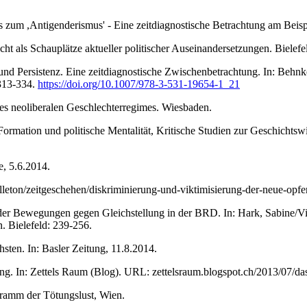
zum ,Antigenderismus' - Eine zeitdiagnostische Betrachtung am Beisp
cht als Schauplätze aktueller politischer Auseinandersetzungen. Bielefe
d Persistenz. Eine zeitdiagnostische Zwischenbetrachtung. In: Behnke
 313-334.
https://doi.org/10.1007/978-3-531-19654-1_21
es neoliberalen Geschlechterregimes. Wiesbaden.
Formation und politische Mentalität, Kritische Studien zur Geschichtsw
, 5.6.2014.
leton/zeitgeschehen/diskriminierung-und-viktimisierung-der-neue-opfer
l der Bewegungen gegen Gleichstellung in der BRD. In: Hark, Sabine/Vi
n. Bielefeld: 239-256.
sten. In: Basler Zeitung, 11.8.2014.
ung. In: Zettels Raum (Blog). URL: zettelsraum.blogspot.ch/2013/07/das-
gramm der Tötungslust, Wien.