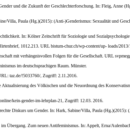
nder und die Zukunft der Geschlechterforschung. In: Fleig, Anne (Hg.
abine/Villa, Paula (Hg.)(2015): (Anti-)Genderismus: Sexualität und Gesc
htlichkeit. In: Kölner Zeitschrift für Soziologie und Sozialpsychologi
 Hirtenbrief, 1012.213. URL bistum-chur.ch/wp-content/up- loads/2013
chaft mit verhängnisvollen Folgen für die Gesellschaft. URL svpmegge
eminismus im deutschsprachigen Raum. Münster.
 URL: taz.de/!5033760/, Zugriff: 2.11.2016.
ie Aktualisierung des Völkischen und die Neuordnung des Konservati
nline/kein-gender-im-lehrplan-21, Zugriff: 12.03. 2016.
 rechte Diskurs um Gender. In: Hark, Sabine/Villa, Paula (Hg.)(2015): 
 im Übergang. Zum neuen Antifeminismus. In: Appelt, Erna/Aulenbacher,