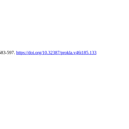
 583-597.
https://doi.org/10.32387/prokla.v46i185.133