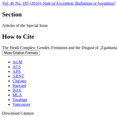
Vol. 46 No. 185 (2016): State of Exception: Barbarism or Socialism?
Section
Articles of the Special Issue
How to Cite
The Heidi Complex: Gender, Feminism and the Disgust of „Egalitari
More Citation Formats
ACM
ACS
APA
ABNT
Chicago
Harvard
IEEE
MLA
Turabian
Vancouver
Download Citation