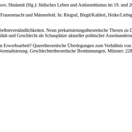
olkov, Shulamit (Hg.): Jüdisches Leben und Antisemitismus im 19. und 
auenmacht und Männerleid. In: Riegraf, Birgit/Kahlert, Heike/Liebig, 
elbstverständlichkeiten. Neun prekarisierungstheoretische Thesen zu 
ität und Geschlecht als Schauplätze aktueller politischer Auseinanderse
von Erwerbsarbeit? Queertheoretische Überlegungen zum Verhältnis von 
Normalisierung. Geschlechtertheoretische Bestimmungen. Münster: 22