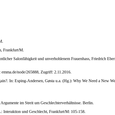
M.
n, Frankfurt/M.
licher Salonfähigkeit und unverhohlenem Frauenhass, Friedrich Ebert S
 emma.de/node/265888, Zugriff: 2.11.2016.
in?. In: Esping-Andersen, Gøsta u.a. (Hg.): Why We Need a New Welf
. Argumente im Streit um Geschlechterverhältnisse. Berlin.
: Interaktion und Geschlecht, Frankfurt/M: 105-158.