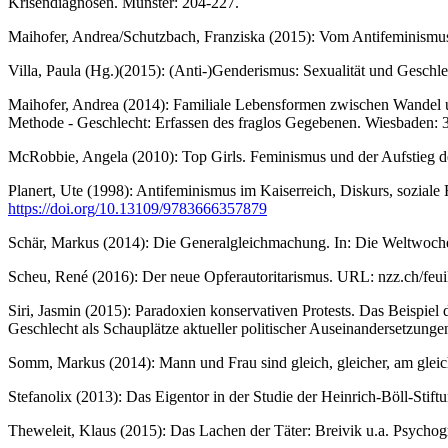
Krisendiagnosen. Münster: 204-227.
Maihofer, Andrea/Schutzbach, Franziska (2015): Vom Antifeminismus 
Villa, Paula (Hg.)(2015): (Anti-)Genderismus: Sexualität und Geschle
Maihofer, Andrea (2014): Familiale Lebensformen zwischen Wandel un
Methode - Geschlecht: Erfassen des fraglos Gegebenen. Wiesbaden:
McRobbie, Angela (2010): Top Girls. Feminismus und der Aufstieg d
Planert, Ute (1998): Antifeminismus im Kaiserreich, Diskurs, soziale 
https://doi.org/10.13109/9783666357879
Schär, Markus (2014): Die Generalgleichmachung. In: Die Weltwoche
Scheu, René (2016): Der neue Opferautoritarismus. URL: nzz.ch/feuil
Siri, Jasmin (2015): Paradoxien konservativen Protests. Das Beispie
Geschlecht als Schauplätze aktueller politischer Auseinandersetzunge
Somm, Markus (2014): Mann und Frau sind gleich, gleicher, am gleich
Stefanolix (2013): Das Eigentor in der Studie der Heinrich-Böll-Stift
Theweleit, Klaus (2015): Das Lachen der Täter: Breivik u.a. Psycho