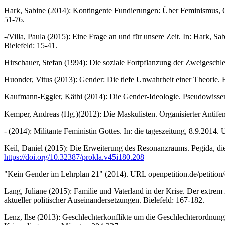
Hark, Sabine (2014): Kontingente Fundierungen: Über Feminismus, Ge
51-76.
-/Villa, Paula (2015): Eine Frage an und für unsere Zeit. In: Hark, S
Bielefeld: 15-41.
Hirschauer, Stefan (1994): Die soziale Fortpflanzung der Zweigeschlec
Huonder, Vitus (2013): Gender: Die tiefe Unwahrheit einer Theorie.
Kaufmann-Eggler, Käthi (2014): Die Gender-Ideologie. Pseudowissens
Kemper, Andreas (Hg.)(2012): Die Maskulisten. Organisierter Antif
- (2014): Militante Feministin Gottes. In: die tageszeitung, 8.9.2014.
Keil, Daniel (2015): Die Erweiterung des Resonanzraums. Pegida, d
https://doi.org/10.32387/prokla.v45i180.208
"Kein Gender im Lehrplan 21" (2014). URL openpetition.de/petition/o
Lang, Juliane (2015): Familie und Vaterland in der Krise. Der extrem
aktueller politischer Auseinandersetzungen. Bielefeld: 167-182.
Lenz, Ilse (2013): Geschlechterkonflikte um die Geschlechterordnung