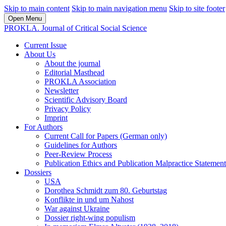
Skip to main content
Skip to main navigation menu
Skip to site footer
Open Menu
PROKLA. Journal of Critical Social Science
Current Issue
About Us
About the journal
Editorial Masthead
PROKLA Association
Newsletter
Scientific Advisory Board
Privacy Policy
Imprint
For Authors
Current Call for Papers (German only)
Guidelines for Authors
Peer-Review Process
Publication Ethics and Publication Malpractice Statement
Dossiers
USA
Dorothea Schmidt zum 80. Geburtstag
Konflikte in und um Nahost
War against Ukraine
Dossier right-wing populism