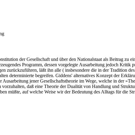
ung
stitution der Gesellschaft und über den Nationalstaat als Beitrag zu ei
erzeugendes Programm, dessen vorgelegte Ausarbeitung jedoch Kritik p
gen zurückzuführen, läßt ihn alle ( insbesondere die in der Tradition
lten determinierte begreifen. Giddens' alternatives Konzept der Erklä
r Ausarbeitung jener Gesellschaftstheorie im Wege, welche in der »Theo
hm vorzuhalten, daß eine Theorie der Dualität von Handlung und Strukt
n müßte, auf welche Weise wir der Bedeutung des Alltags für die St