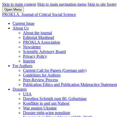
Skip to main content
Skip to main navigation menu
Skip to site footer
Open Menu
PROKLA. Journal of Critical Social Science
Current Issue
About Us
About the journal
Editorial Masthead
PROKLA Association
Newsletter
Scientific Advisory Board
Privacy Policy
Imprint
For Authors
Current Call for Papers (German only)
Guidelines for Authors
Peer-Review Process
Publication Ethics and Publication Malpractice Statement
Dossiers
USA
Dorothea Schmidt zum 80. Geburtstag
Konflikte in und um Nahost
War against Ukraine
Dossier right-wing populism