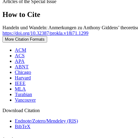
Articles of the Special Issue
How to Cite
Handeln und Wandeln: Anmerkungen zu Anthony Giddens’ theoretische
https://doi.org/10.32387/prokla.v18i71.1299
More Citation Formats
ACM
ACS
APA
ABNT
Chicago
Harvard
IEEE
MLA
Turabian
Vancouver
Download Citation
Endnote/Zotero/Mendeley (RIS)
BibTeX