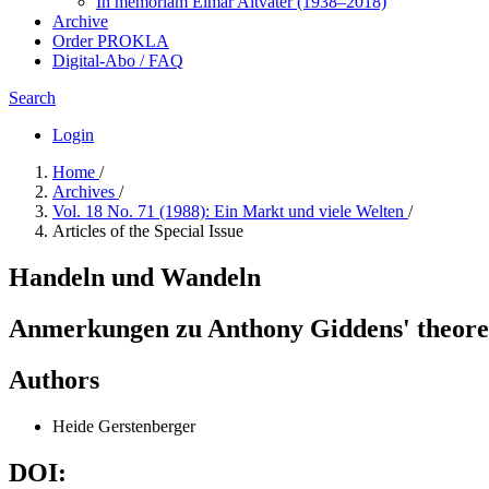
In me­mo­ri­am Elmar Altvater (1938–2018)
Archive
Order PROKLA
Digital-Abo / FAQ
Search
Login
Home
/
Archives
/
Vol. 18 No. 71 (1988): Ein Markt und viele Welten
/
Articles of the Special Issue
Handeln und Wandeln
Anmerkungen zu Anthony Giddens' theoreti
Authors
Heide Gerstenberger
DOI: