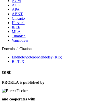
ACM
ACS
APA
ABNT
Chicago
Harvard
IEEE
MLA
Turabian
Vancouver
Download Citation
Endnote/Zotero/Mendeley (RIS)
BibTeX
test
PROKLA is published by
and cooperates with