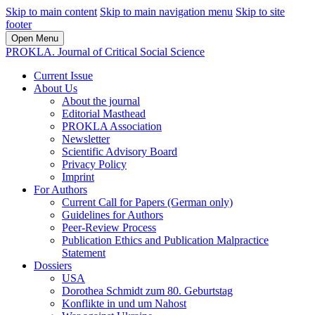
Skip to main content
Skip to main navigation menu
Skip to site
footer
Open Menu
PROKLA. Journal of Critical Social Science
Current Issue
About Us
About the journal
Editorial Masthead
PROKLA Association
Newsletter
Scientific Advisory Board
Privacy Policy
Imprint
For Authors
Current Call for Papers (German only)
Guidelines for Authors
Peer-Review Process
Publication Ethics and Publication Malpractice
Statement
Dossiers
USA
Dorothea Schmidt zum 80. Geburtstag
Konflikte in und um Nahost