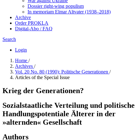
War against Ukraine
Dossier right-wing populism
In me­mo­ri­am Elmar Altvater (1938–2018)
Archive
Order PROKLA
Digital-Abo / FAQ
Search
Login
Home
/
Archives
/
Vol. 20 No. 80 (1990): Politische Generationen
/
Articles of the Special Issue
Krieg der Generationen?
Sozialstaatliche Verteilung und politische
Handlungspotentiale Älterer in der
»alternden« Gesellschaft
Authors