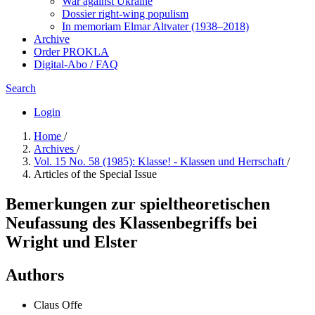
War against Ukraine
Dossier right-wing populism
In me­mo­ri­am Elmar Altvater (1938–2018)
Archive
Order PROKLA
Digital-Abo / FAQ
Search
Login
Home
/
Archives
/
Vol. 15 No. 58 (1985): Klasse! - Klassen und Herrschaft
/
Articles of the Special Issue
Bemerkungen zur spieltheoretischen
Neufassung des Klassenbegriffs bei
Wright und Elster
Authors
Claus Offe