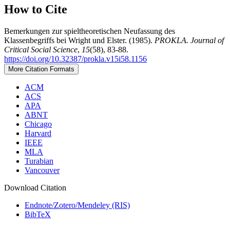
How to Cite
Bemerkungen zur spieltheoretischen Neufassung des
Klassenbegriffs bei Wright und Elster. (1985).
PROKLA. Journal of
Critical Social Science
,
15
(58), 83-88.
https://doi.org/10.32387/prokla.v15i58.1156
More Citation Formats
ACM
ACS
APA
ABNT
Chicago
Harvard
IEEE
MLA
Turabian
Vancouver
Download Citation
Endnote/Zotero/Mendeley (RIS)
BibTeX