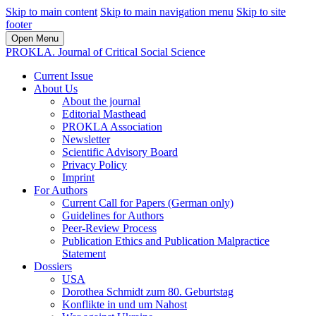
Skip to main content
Skip to main navigation menu
Skip to site
footer
Open Menu
PROKLA. Journal of Critical Social Science
Current Issue
About Us
About the journal
Editorial Masthead
PROKLA Association
Newsletter
Scientific Advisory Board
Privacy Policy
Imprint
For Authors
Current Call for Papers (German only)
Guidelines for Authors
Peer-Review Process
Publication Ethics and Publication Malpractice
Statement
Dossiers
USA
Dorothea Schmidt zum 80. Geburtstag
Konflikte in und um Nahost