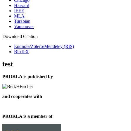
Chicago
Harvard
IEEE
MLA
Turabian
Vancouver
Download Citation
Endnote/Zotero/Mendeley (RIS)
BibTeX
test
PROKLA is published by
and cooperates with
PROKLA is a member of