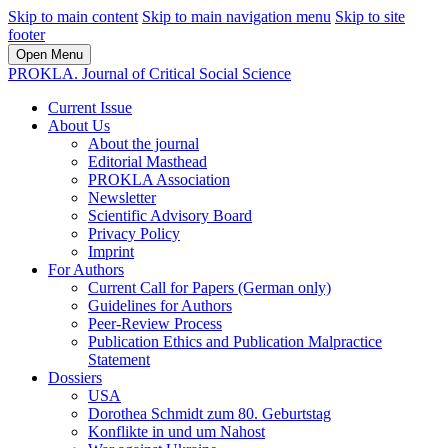
Skip to main content
Skip to main navigation menu
Skip to site
footer
Open Menu
PROKLA. Journal of Critical Social Science
Current Issue
About Us
About the journal
Editorial Masthead
PROKLA Association
Newsletter
Scientific Advisory Board
Privacy Policy
Imprint
For Authors
Current Call for Papers (German only)
Guidelines for Authors
Peer-Review Process
Publication Ethics and Publication Malpractice
Statement
Dossiers
USA
Dorothea Schmidt zum 80. Geburtstag
Konflikte in und um Nahost