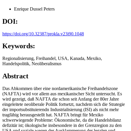
Enrique Dussel Peters
DOI:
https://doi.org/10.32387/prokla.v23i90.1048
Keywords:
Regionalisierung, Freihandel, USA, Kanada, Mexiko,
Handelspolitik, Neoliberalismus
Abstract
Das Abkommen über eine nordamerikanische Freihandelszone
(NAFTA) wird vor allem aus mexikanischer Sicht untersucht. Es
wird gezeigt, daß NAFTA die schon seit Anfang der 80er Jahre
eingeleitete neoliberale Politik fortsetzt, nachdem sich die Strategie
der importsubstituierendn Industrialisierung (ISI) als nicht mehr
tragfähig herausgestellt hat. NAFTA bringt für Mexiko
schwerwiegende Probleme: Ökonomische, da die Handelsbilanz
defizitär ist; ökologische insbesondere in der Grenzregion zu den
USA und soziale wegen der Ausklammerung der legalen und