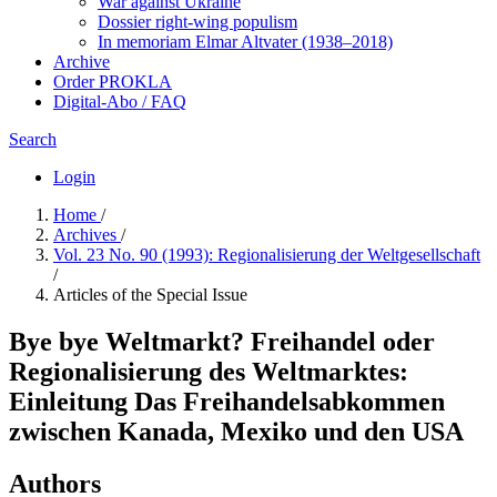
War against Ukraine
Dossier right-wing populism
In me­mo­ri­am Elmar Altvater (1938–2018)
Archive
Order PROKLA
Digital-Abo / FAQ
Search
Login
Home
/
Archives
/
Vol. 23 No. 90 (1993): Regionalisierung der Weltgesellschaft
/
Articles of the Special Issue
Bye bye Weltmarkt? Freihandel oder
Regionalisierung des Weltmarktes:
Einleitung Das Freihandelsabkommen
zwischen Kanada, Mexiko und den USA
Authors