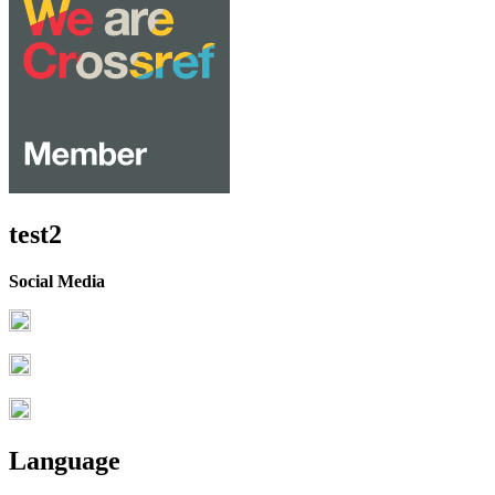
test2
Social Media
Language