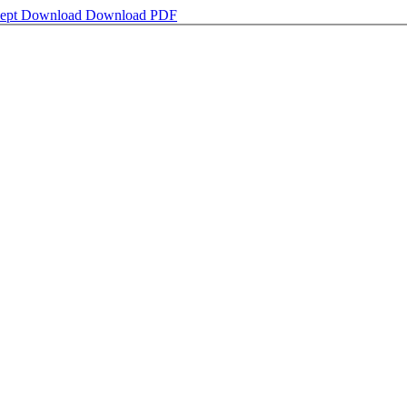
zept
Download
Download PDF