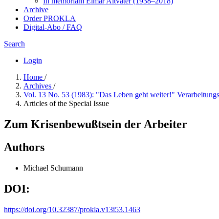
In me­mo­ri­am Elmar Altvater (1938–2018)
Archive
Order PROKLA
Digital-Abo / FAQ
Search
Login
Home
/
Archives
/
Vol. 13 No. 53 (1983): "Das Leben geht weiter!" Verarbeitungs
Articles of the Special Issue
Zum Krisenbewußtsein der Arbeiter
Authors
Michael Schumann
DOI:
https://doi.org/10.32387/prokla.v13i53.1463