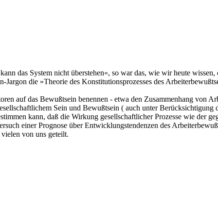
 kann das System nicht überstehen«, so war das, wie wir heute wissen,
n-Jargon die »Theorie des Konstitutionsprozesses des Arbeiterbewußts
ktoren auf das Bewußtsein benennen - etwa den Zusammenhang von Arbei
ellschaftlichem Sein und Bewußtsein ( auch unter Berücksichtigung de
bestimmen kann, daß die Wirkung gesellschaftlicher Prozesse wie der g
Versuch einer Prognose über Entwicklungstendenzen des Arbeiterbewußtse
ielen von uns geteilt.