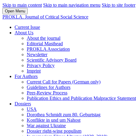
Skip to main content
Skip to main navigation menu
Skip to site footer
Open Menu
PROKLA. Journal of Critical Social Science
Current Issue
About Us
About the journal
Editorial Masthead
PROKLA Association
Newsletter
Scientific Advisory Board
Privacy Policy
Imprint
For Authors
Current Call for Papers (German only)
Guidelines for Authors
Peer-Review Process
Publication Ethics and Publication Malpractice Statement
Dossiers
USA
Dorothea Schmidt zum 80. Geburtstag
Konflikte in und um Nahost
War against Ukraine
Dossier right-wing populism