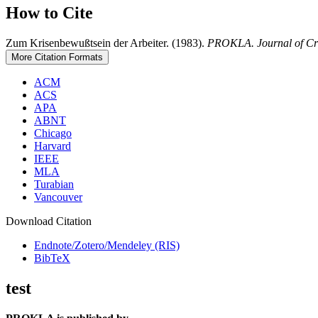
How to Cite
Zum Krisenbewußtsein der Arbeiter. (1983).
PROKLA. Journal of Crit
More Citation Formats
ACM
ACS
APA
ABNT
Chicago
Harvard
IEEE
MLA
Turabian
Vancouver
Download Citation
Endnote/Zotero/Mendeley (RIS)
BibTeX
test