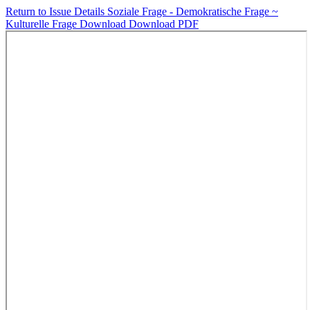
Return to Issue Details
Soziale Frage - Demokratische Frage ~
Kulturelle Frage
Download
Download PDF